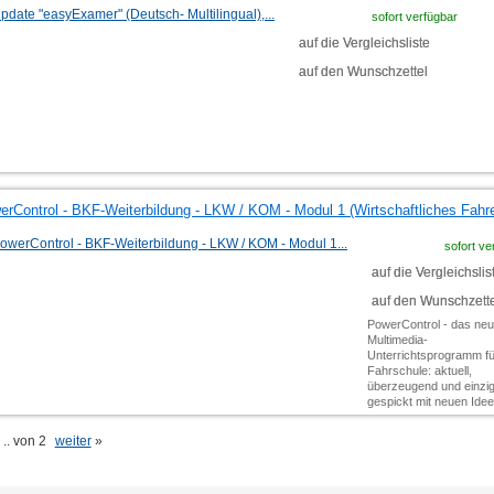
sofort verfügbar
auf die Vergleichsliste
auf den Wunschzettel
erControl - BKF-Weiterbildung - LKW / KOM - Modul 1 (Wirtschaftliches Fahr
sofort ve
auf die Vergleichslis
auf den Wunschzette
PowerControl - das ne
Multimedia-
Unterrichtsprogramm fü
Fahrschule: aktuell,
überzeugend und einziga
gespickt mit neuen Ide
.. von 2
weiter
»