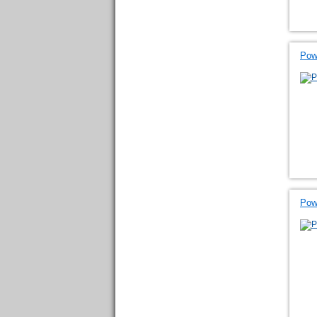
Pow
Powe