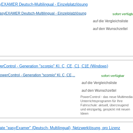
yEXAMER Deutsch-Multilingual - Einzelplatzlösung
sofort verfügb
auf die Vergleichsliste
auf den Wunschzettel
erControl - Generation "scorpio" Kl. C, CE, C1, C1E (Windows)
sofort verfügbar
auf die Vergleichsliste
auf den Wunschzettel
PowerControl - das neue Multimedia
Unterrichtsprogramm für Ihre
Fahrschule: aktuell, überzeugend
und einzigartig, gespickt mit neuen
Ideen
ate "easyExamer" (Deutsch- Multilingual), Netzwerklösung, pro Lizenz