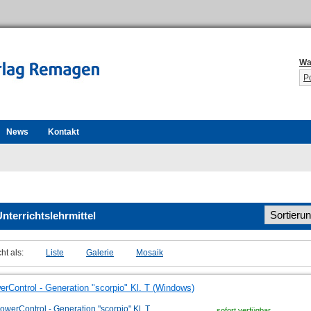
Wa
P
News
Kontakt
Unterrichtslehrmittel
ht als:
Liste
Galerie
Mosaik
rControl - Generation "scorpio" Kl. T (Windows)
sofort verfügbar