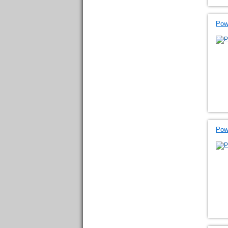
Powe
Pow