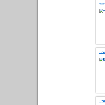
eas
Pow
Upd