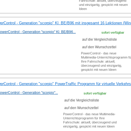
Fahrschule: aktuell, überzeugend
und einzigartig, gespickt mit neuen
Ideen
erControl - Generation "scorpio" Kl. BE/B96 mit insgesamt 16 Lektionen (Wi
sofort verfügbar
auf die Vergleichsliste
auf den Wunschzettel
PowerControl - das neue
Multimedia-Unterrichtsprogramm fü
Ihre Fahrschule: aktuell,
überzeugend und einzigartig,
gespickt mit neuen Ideen
rControl - Generation "scorpio" PowerTraffic Programm für virtuelle Verkehr
sofort verfügbar
auf die Vergleichsliste
auf den Wunschzettel
PowerControl - das neue Multimedia-
Unterrichtsprogramm für Ihre
Fahrschule: aktuell, überzeugend und
einzigartig, gespickt mit neuen Ideen