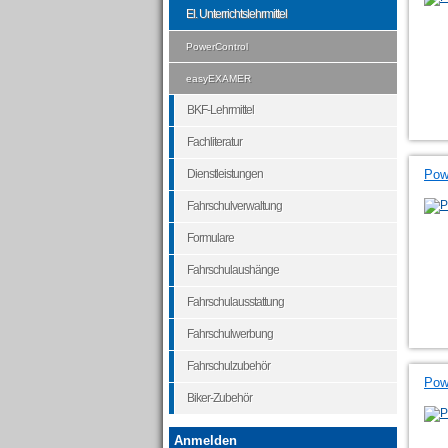
El. Unterrichtslehrmittel
PowerControl
easyEXAMER
BKF-Lehrmittel
Fachliteratur
Dienstleistungen
Pow
Fahrschulverwaltung
Formulare
Fahrschulaushänge
Fahrschulausstattung
Fahrschulwerbung
Fahrschulzubehör
Powe
Biker-Zubehör
Anmelden