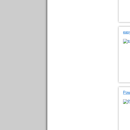
eas
Powe