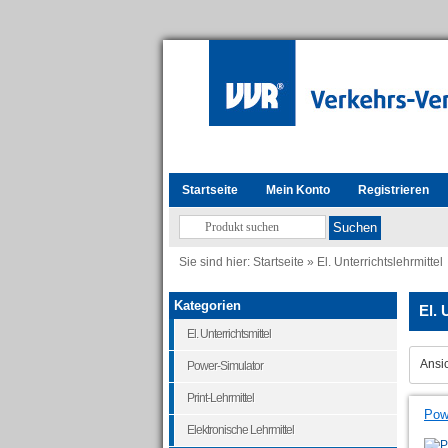
Startseite
Mein Konto
Registrieren
Sie sind hier:
Startseite
»
El. Unterrichtslehrmittel
Kategorien
El. 
El. Unterrichtsmittel
Ansic
Power-Simulator
Print-Lehrmittel
Powe
Elektronische Lehrmittel