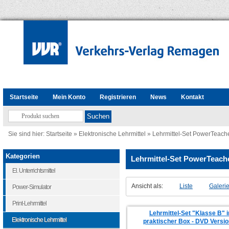
Startseite
Mein Konto
Registrieren
News
Kontakt
Sie sind hier:
Startseite
»
Elektronische Lehrmittel
»
Lehrmittel-Set PowerTeach
Kategorien
Lehrmittel-Set PowerTeach
El. Unterrichtsmittel
Ansicht als:
Liste
Galeri
Power-Simulator
Print-Lehrmittel
Lehrmittel-Set "Klasse B" i
Elektronische Lehrmittel
praktischer Box - DVD Versi