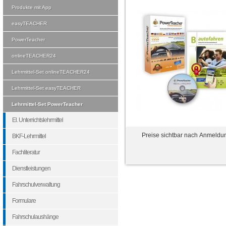
Produkte mit App
easyTEACHER
PowerTeacher
onlineTEACHER24
Lehrmittel-Set onlineTEACHER24
Lehrmittel-Set easyTEACHER
Lehrmittel-Set PowerTeacher
El. Unterrichtslehrmittel
Preise sichtbar nach Anmeldu
BKF-Lehrmittel
Fachliteratur
Dienstleistungen
Fahrschulverwaltung
Formulare
Fahrschulaushänge