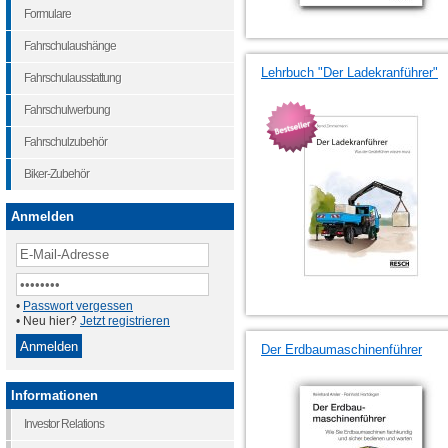
Formulare
Fahrschulaushänge
Lehrbuch "Der Ladekranführer"
Fahrschulausstattung
Fahrschulwerbung
Fahrschulzubehör
Biker-Zubehör
Anmelden
•
Passwort vergessen
• Neu hier?
Jetzt registrieren
Der Erdbaumaschinenführer
Informationen
Investor Relations