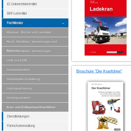
El. Unterrichtslehrmittel
BKF-Lehrmittel
Fachliteratur
Motorrad - Bücher und Lernmittel
Recht, Richtlinien, Verordnungen und
Ratgeber
Recht, Richtlinien, Verordnungen
LKW und KOM
Güterkraftverkehr
Broschüre "Der Kranführer"
Gabelstapler-Ausbildung
Ladungssicherung
Gefahrgutverkehr
Kran- und Erdbaumaschinenführer
Dienstleistungen
Fahrschulverwaltung