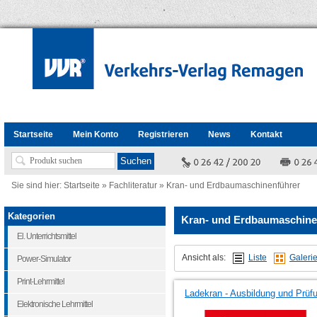
Startseite
Mein Konto
Registrieren
News
Kontakt
Sie sind hier:
Startseite
»
Fachliteratur
»
Kran- und Erdbaumaschinenführer
Kategorien
Kran- und Erdbaumaschine
El. Unterrichtsmittel
Ansicht als:
Liste
Galeri
Power-Simulator
Print-Lehrmittel
Ladekran - Ausbildung und Prüf
Elektronische Lehrmittel