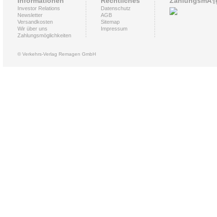
Informationen
Rechtliches
ZahlungsmÃ¶g
Investor Relations
Datenschutz
Newsletter
AGB
Versandkosten
Sitemap
Wir über uns
Impressum
Zahlungsmöglichkeiten
© Verkehrs-Verlag Remagen GmbH