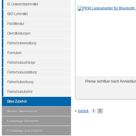
El. Unterrichtslehrmittel
BKF-Lehrmittel
Fachliteratur
Dienstleistungen
Fahrschulverwaltung
Formulare
Fahrschulaushänge
Fahrschulausstattung
Preise sichtbar nach Anmeldu
Fahrschulwerbung
Fahrschulzubehör
Biker-Zubehör
«
zurück
1
2
Westen, Nierenschutz
Funkanlage Bluetooth
Funkanlage und Zubehör