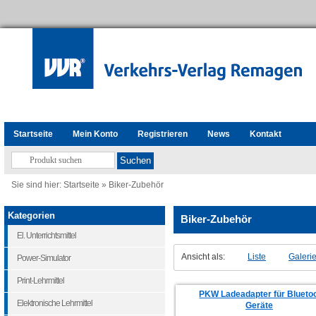
Startseite
Mein Konto
Registrieren
News
Kontakt
Sie sind hier:
Startseite
»
Biker-Zubehör
Kategorien
Biker-Zubehör
El. Unterrichtsmittel
Ansicht als:
Liste
Galeri
Power-Simulator
Print-Lehrmittel
PKW Ladeadapter für Blueto
Elektronische Lehrmittel
Geräte