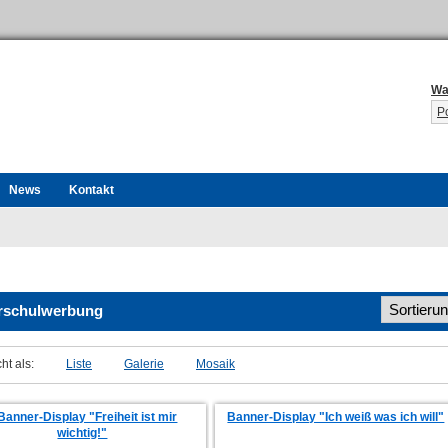
Wa
P
News
Kontakt
rschulwerbung
ht als:
Liste
Galerie
Mosaik
Banner-Display "Freiheit ist mir
Banner-Display "Ich weiß was ich will"
wichtig!"