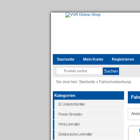
Startseite
Mein Konto
Registrieren
Sie sind hier:
Startseite
»
Fahrschulwerbung
Kategorien
Fah
El. Unterrichtsmittel
Ansic
Power-Simulator
Print-Lehrmittel
Elektronische Lehrmittel