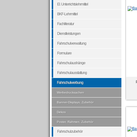
El. Unterrichtslehrmittel
BKF-Lehrmittel
Fachliteratur
Dienstleistungen
Fahrschulverwaltung
Formulare
Fahrschulaushänge
Fahrschulausstattung
Fahrschulwerbung
Werbedrucksachen
Banner-Displays, Zubehör
Dekos
Poster, Rahmen, Zubehör
Fahrschulzubehör