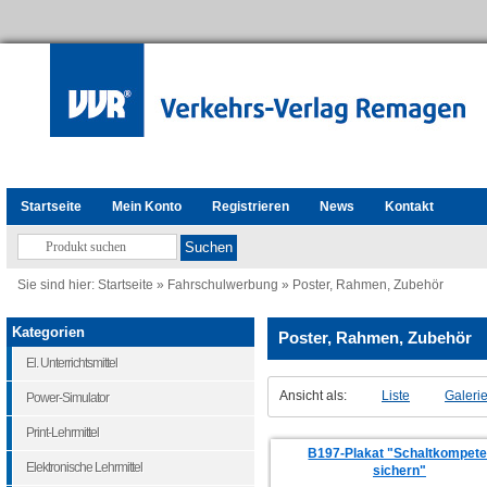
Startseite
Mein Konto
Registrieren
News
Kontakt
Sie sind hier:
Startseite
»
Fahrschulwerbung
»
Poster, Rahmen, Zubehör
Kategorien
Poster, Rahmen, Zubehör
El. Unterrichtsmittel
Ansicht als:
Liste
Galeri
Power-Simulator
Print-Lehrmittel
B197-Plakat "Schaltkompet
Elektronische Lehrmittel
sichern"