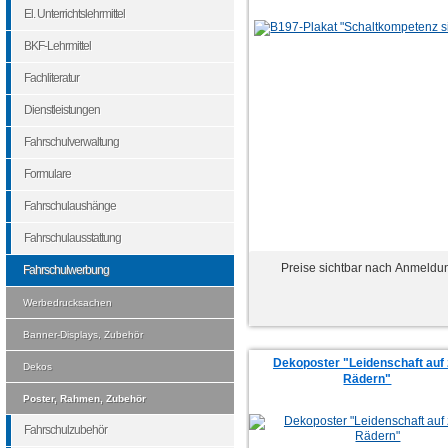
El. Unterrichtslehrmittel
BKF-Lehrmittel
Fachliteratur
Dienstleistungen
Fahrschulverwaltung
Formulare
Fahrschulaushänge
Fahrschulausstattung
Preise sichtbar nach Anmeldu
Fahrschulwerbung
Werbedrucksachen
Banner-Displays, Zubehör
Dekoposter "Leidenschaft auf 
Dekos
Rädern"
Poster, Rahmen, Zubehör
Fahrschulzubehör