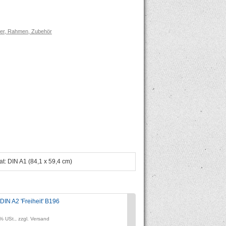
er, Rahmen, Zubehör
at: DIN A1 (84,1 x 59,4 cm)
DIN A2 'Freiheit' B196
Deko-Poster ("Grundre
Preis:
% USt., zzgl. Versand
zzgl. 19% USt., zzgl. Vers