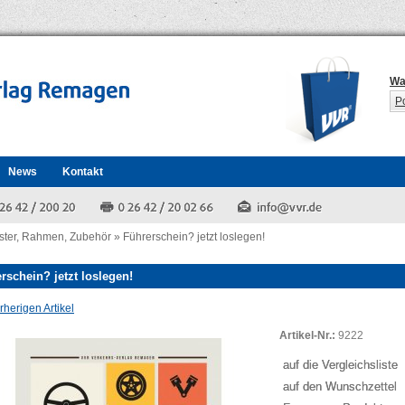
Wa
P
News
Kontakt
ster, Rahmen, Zubehör
»
Führerschein? jetzt loslegen!
rschein? jetzt loslegen!
herigen Artikel
Artikel-Nr.:
9222
auf die Vergleichsliste
auf den Wunschzettel