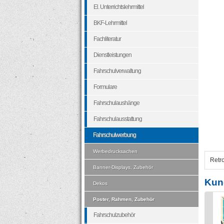
El. Unterrichtslehrmittel
BKF-Lehrmittel
Fachliteratur
Dienstleistungen
Fahrschulverwaltung
Formulare
Fahrschulaushänge
Fahrschulausstattung
Fahrschulwerbung
Werbedrucksachen
Retro
Banner-Displays, Zubehör
Kun
Dekos
Poster, Rahmen, Zubehör
Fahrschulzubehör