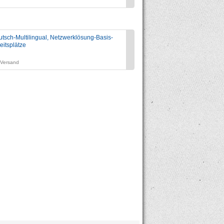
ch-Multilingual, Netzwerklösung-Basis-
Pedi-Lenkauto mit Einzelradblock
eitsplätze
Preis:
zzgl. 19% USt., zzgl. Versand
. Versand