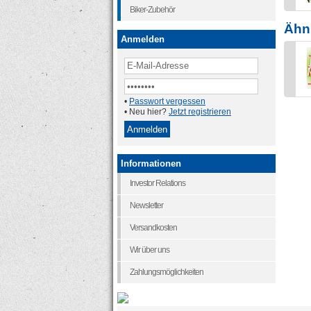
Biker-Zubehör
Ähnl
Anmelden
•
Passwort vergessen
• Neu hier?
Jetzt registrieren
Informationen
Investor Relations
Newsletter
Versandkosten
Wir über uns
Zahlungsmöglichkeiten