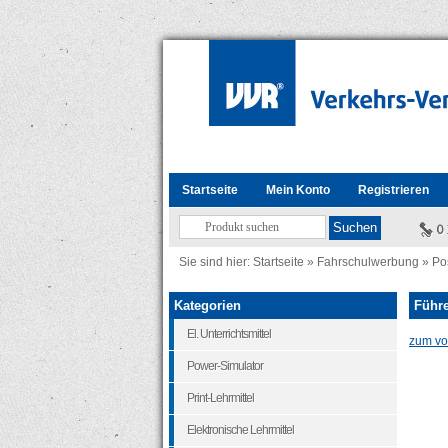
Startseite
Mein Konto
Registrieren
Sie sind hier:
Startseite
»
Fahrschulwerbung
»
Po
Kategorien
Führe
El. Unterrichtsmittel
zum vor
Power-Simulator
Print-Lehrmittel
Elektronische Lehrmittel