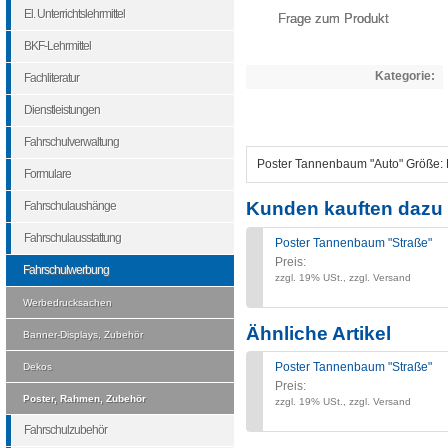
El. Unterrichtslehrmittel
Frage zum Produkt
BKF-Lehrmittel
Kategorie:
Fachliteratur
Dienstleistungen
Fahrschulverwaltung
Poster Tannenbaum "Auto" Größe:
Formulare
Kunden kauften dazu 
Fahrschulaushänge
Fahrschulausstattung
Poster Tannenbaum "Straße"
Preis:
Fahrschulwerbung
zzgl. 19% USt., zzgl. Versand
Werbedrucksachen
Ähnliche Artikel
Banner-Displays, Zubehör
Poster Tannenbaum "Straße"
Dekos
Preis:
Poster, Rahmen, Zubehör
zzgl. 19% USt., zzgl. Versand
Fahrschulzubehör