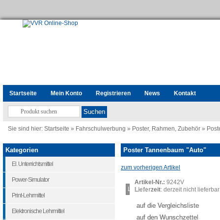
Startseite
Mein Konto
Registrieren
News
Kontakt
Sie sind hier:
Startseite
»
Fahrschulwerbung
»
Poster, Rahmen, Zubehör
»
Post
Kategorien
Poster Tannenbaum "Auto"
El. Unterrichtsmittel
zum vorherigen Artikel
Power-Simulator
Artikel-Nr.:
9242V
Loading...
Lieferzeit
: derzeit nicht lieferbar
Print-Lehrmittel
auf die Vergleichsliste
Elektronische Lehrmittel
auf den Wunschzettel