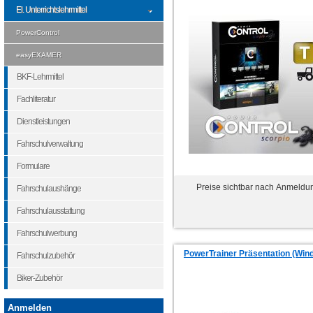
El. Unterrichtslehrmittel
PowerControl
easyEXAMER
BKF-Lehrmittel
Fachliteratur
Dienstleistungen
Fahrschulverwaltung
Formulare
Preise sichtbar nach Anmeldu
Fahrschulaushänge
Fahrschulausstattung
Fahrschulwerbung
PowerTrainer Präsentation (Win
Fahrschulzubehör
Biker-Zubehör
Anmelden