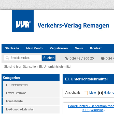
Startseite
Mein Konto
Registrieren
News
Kontakt
Sie sind hier:
Startseite
»
El. Unterrichtslehrmittel
Kategorien
El. Unterrichtslehrmittel
El. Unterrichtsmittel
Ansicht als:
Liste
Galeri
Power-Simulator
Print-Lehrmittel
PowerControl - Generation "sco
Elektronische Lehrmittel
Kl. T (Windows)