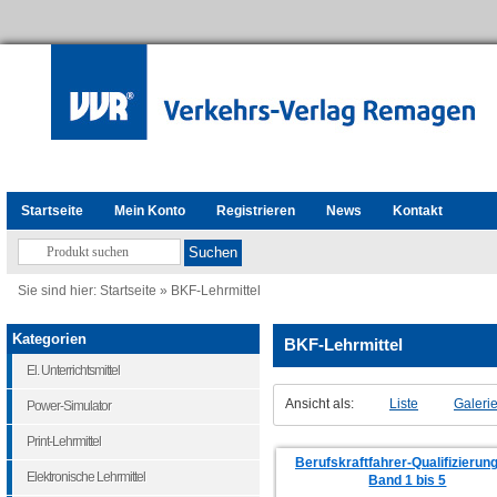
Startseite
Mein Konto
Registrieren
News
Kontakt
Sie sind hier:
Startseite
»
BKF-Lehrmittel
Kategorien
BKF-Lehrmittel
El. Unterrichtsmittel
Ansicht als:
Liste
Galeri
Power-Simulator
Print-Lehrmittel
Berufskraftfahrer-Qualifizieru
Elektronische Lehrmittel
Band 1 bis 5