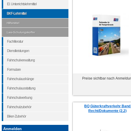
El. Unterrichtslehrmittel
BKF-Lehrmittel
Hilfsmittel
Lasi-Schulungskoffer
Fachliteratur
Dienstleistungen
Fahrschulverwaltung
Formulare
Preise sichtbar nach Anmeldu
Fahrschulaushänge
Fahrschulausstattung
Fahrschulwerbung
BQ Güterkraftverkehr Band
Fahrschulzubehör
Recht/Dokumente (2.2)
Biker-Zubehör
Anmelden