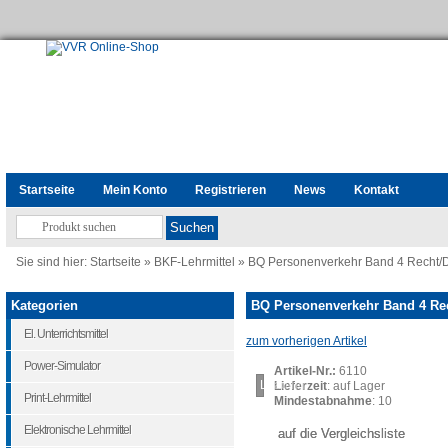
Startseite
Mein Konto
Registrieren
News
Kontakt
Sie sind hier:
Startseite
»
BKF-Lehrmittel
»
BQ Personenverkehr Band 4 Recht/
Kategorien
BQ Personenverkehr Band 4 Rec
El. Unterrichtsmittel
zum vorherigen Artikel
Power-Simulator
Artikel-Nr.:
6110
Loading...
Lieferzeit
: auf Lager
Print-Lehrmittel
Mindestabnahme
: 10
Elektronische Lehrmittel
auf die Vergleichsliste