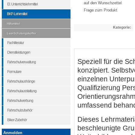
auf den Wunschzettel
El. Unterrichtslehrmittel
Frage zum Produkt
BKF-Lehrmittel
Hilfsmittel
Kategorie:
Lasi-Schulungskoffer
Fachliteratur
Dienstleistungen
Speziell für die 
Fahrschulverwaltung
konzipiert. Selbst
Formulare
einzelnen Unterpun
Fahrschulaushänge
Qualifizierung Pe
Fahrschulausstattung
Orientierungsrahm
Fahrschulwerbung
umfassend behand
Fahrschulzubehör
Dieses Lehrmateria
Biker-Zubehör
beschleunigte Grun
Anmelden