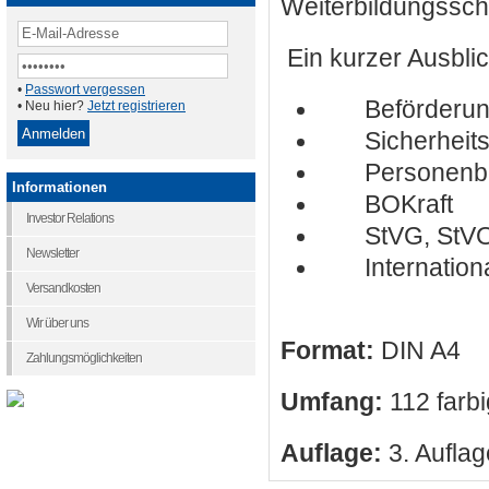
Weiterbildungssc
Ein kurzer Ausblic
•
Passwort vergessen
Beförderung
• Neu hier?
Jetzt registrieren
Sicherheitse
Personenbef
Informationen
BOKraft
Investor Relations
StVG, StVO,
Newsletter
Internationa
Versandkosten
Wir über uns
Format:
DIN A4
Zahlungsmöglichkeiten
Umfang:
112 farbi
Auflage:
3. Aufla