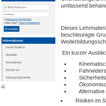
umfassend behand
•
Passwort vergessen
• Neu hier?
Jetzt registrieren
Dieses Lehrmateria
beschleunigte Grun
Weiterbildungssc
Informationen
Investor Relations
Ein kurzer Ausblic
Newsletter
Versandkosten
Kinematisch
Fahrwiders
Wir über uns
Sicherheitsa
Zahlungsmöglichkeiten
Ökonomischer
Alternative 
Risiken im St