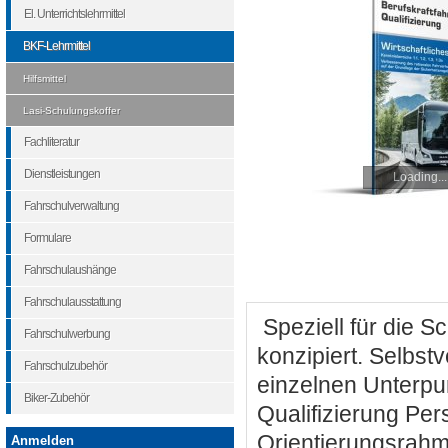
El. Unterrichtslehrmittel
BKF-Lehrmittel
Hilfsmittel
Lasi-Schulungskoffer
Fachliteratur
Dienstleistungen
Loading...
Fahrschulverwaltung
Formulare
Fahrschulaushänge
Fahrschulausstattung
Speziell für die 
Fahrschulwerbung
konzipiert. Selbst
Fahrschulzubehör
einzelnen Unterpun
Biker-Zubehör
Qualifizierung Pe
Orientierungsrahm
Anmelden