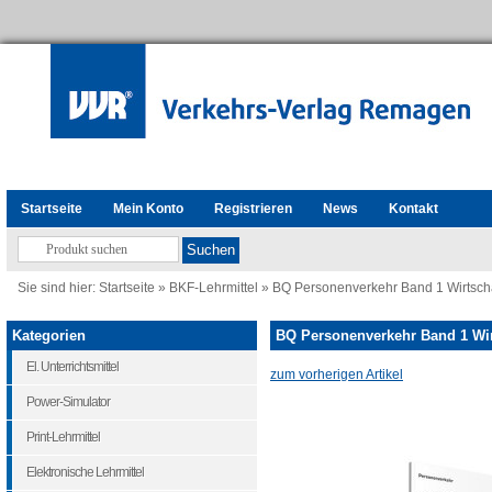
Startseite
Mein Konto
Registrieren
News
Kontakt
Sie sind hier:
Startseite
»
BKF-Lehrmittel
»
BQ Personenverkehr Band 1 Wirtschaft
Kategorien
BQ Personenverkehr Band 1 Wirts
El. Unterrichtsmittel
zum vorherigen Artikel
Power-Simulator
Print-Lehrmittel
Elektronische Lehrmittel