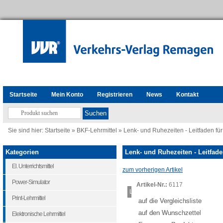
Startseite
Mein Konto
Registrieren
News
Kontakt
Sie sind hier:
Startseite
»
BKF-Lehrmittel
»
Lenk- und Ruhezeiten - Leitfaden für
Kategorien
Lenk- und Ruhezeiten - Leitfade
El. Unterrichtsmittel
zum vorherigen Artikel
Power-Simulator
Artikel-Nr.:
6117
Loading...
Print-Lehrmittel
auf die Vergleichsliste
auf den Wunschzettel
Elektronische Lehrmittel