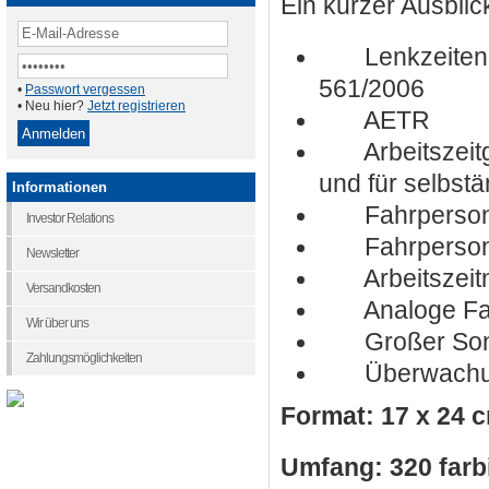
Ein kurzer Ausblick
Lenkzeiten, F
561/2006
•
Passwort vergessen
• Neu hier?
Jetzt registrieren
AETR
Arbeitszeitges
und für selbstä
Informationen
Fahrpersona
Investor Relations
Fahrpersona
Newsletter
Arbeitszeitna
Versandkosten
Analoge Fahr
Wir über uns
Großer Sonder
Zahlungsmöglichkeiten
Überwachung 
Format: 17 x 24 
Umfang: 320 farb