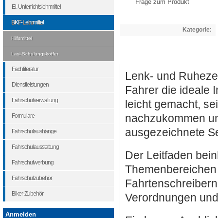
Frage zum Produkt
El. Unterrichtslehrmittel
BKF-Lehrmittel
Kategorie:
Hilfsmittel
Lasi-Schulungskoffer
Fachliteratur
Lenk- und Ruhezeite
Dienstleistungen
Fahrer die ideale
Fahrschulverwaltung
leicht gemacht, s
Formulare
nachzukommen und 
ausgezeichnete S
Fahrschulaushänge
Fahrschulausstattung
Der Leitfaden bein
Fahrschulwerbung
Themenbereichen d
Fahrschulzubehör
Fahrtenschreibern 
Biker-Zubehör
Verordnungen und R
Anmelden