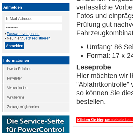
verlässliche Vorbe
Anmelden
Fotos und einprä
Prüfung gut nachv
Fahrzeugkombinat
•
Passwort vergessen
• Neu hier?
Jetzt registrieren
Umfang: 86 Se
Format: 17 x 2
Informationen
Leseprobe
Investor Relations
Hier möchten wir I
Newsletter
"Abfahrtkontrolle"
Versandkosten
so können Sie dies
Wir über uns
bestellen.
Zahlungsmöglichkeiten
Klicken Sie hier, um sich die L