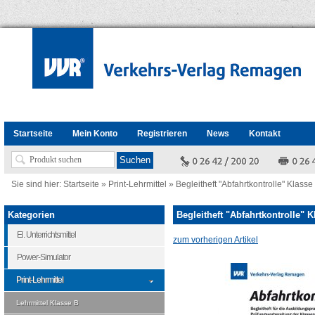
Startseite
Mein Konto
Registrieren
News
Kontakt
Sie sind hier:
Startseite
»
Print-Lehrmittel
»
Begleitheft "Abfahrtkontrolle" Klass
Kategorien
Begleitheft "Abfahrtkontrolle" 
El. Unterrichtsmittel
zum vorherigen Artikel
Power-Simulator
Print-Lehrmittel
Lehrmittel Klasse B