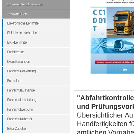
Lehrmittel für alle Klassen
Lehrmittel-Sets
Elektronische Lehrmittel
El. Unterrichtslehrmittel
BKF-Lehrmittel
Fachliteratur
Dienstleistungen
Fahrschulverwaltung
Formulare
Fahrschulaushänge
"Abfahrtkontrolle
Fahrschulausstattung
und Prüfungsvorb
Fahrschulwerbung
Übersichtlicher A
Fahrschulzubehör
Handfertigkeiten f
Biker-Zubehör
amtlichen Vorgaben