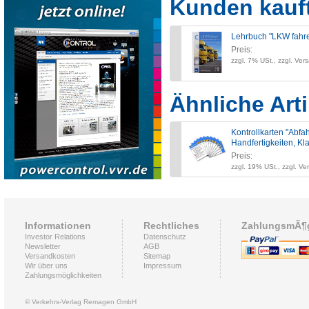
Kunden kauf
Lehrbuch "LKW fahr
Preis:
zzgl. 7% USt., zzgl. Ver
Ähnliche Arti
Kontrollkarten "Abfah
Handfertigkeiten, Kl
Preis:
zzgl. 19% USt., zzgl. Ve
Informationen
Rechtliches
ZahlungsmÃ¶g
Investor Relations
Datenschutz
Newsletter
AGB
Versandkosten
Sitemap
Wir über uns
Impressum
Zahlungsmöglichkeiten
© Verkehrs-Verlag Remagen GmbH