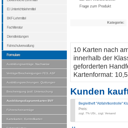
Elektronische Lehrmittel
Frage zum Produkt
El. Unterrichtslehrmittel
BKF-Lehrmittel
Kategorie:
Fachliteratur
Dienstleistungen
Fahrschulverwaltung
10 Karten nach amt
Formulare
innerhalb der Klas
Ausbildungsverträge, Nachweise
geforderten Handfe
Kartenformat: 10,5
Verträge/Bescheinigungen FES, ASF
Ausbildungsrechnungen, Quittungen
Kunden kauf
Bescheinigung ärztl. Untersuchung
Ausbildungsdiagrammkarten BVF
Begleitheft "Abfahrtkontrolle" K
Preis:
Führerscheinanträge
zzgl. 7% USt., zzgl. Versand
Karteikarten, Kontrollkarten