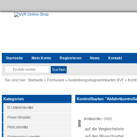
Startseite
Mein Konto
Registrieren
News
Kontakt
Sie sind hier:
Startseite
»
Formulare
»
Ausbildungsdiagrammkarten BVF
»
Kontr
Kategorien
Kontrollkarten "Abfahrtkontrolle
El. Unterrichtsmittel
Power-Simulator
Artikel-Nr.:
0985
Loading...
Print-Lehrmittel
auf die Vergleichsliste
auf den Wunschzettel