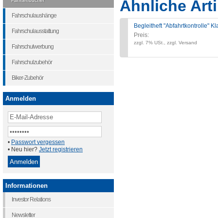
Ähnliche Arti
Fahrtenbücher
Fahrschulaushänge
Begleitheft "Abfahrtkontrolle" K
Fahrschulausstattung
Preis:
zzgl. 7% USt., zzgl. Versand
Fahrschulwerbung
Fahrschulzubehör
Biker-Zubehör
Anmelden
•
Passwort vergessen
• Neu hier?
Jetzt registrieren
Informationen
Investor Relations
Newsletter