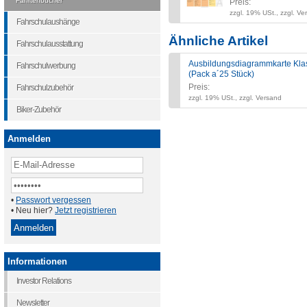
Fahrtenbücher
Preis:
zzgl. 19% USt., zzgl. Ve
Fahrschulaushänge
Ähnliche Artikel
Fahrschulausstattung
Ausbildungsdiagrammkarte Klas
Fahrschulwerbung
(Pack a´25 Stück)
Preis:
Fahrschulzubehör
zzgl. 19% USt., zzgl. Versand
Biker-Zubehör
Anmelden
•
Passwort vergessen
• Neu hier?
Jetzt registrieren
Informationen
Investor Relations
Newsletter