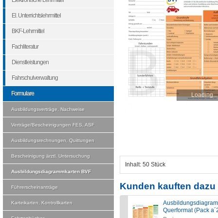
Elektronische Lehrmittel
El. Unterrichtslehrmittel
BKF-Lehrmittel
Fachliteratur
Dienstleistungen
Fahrschulverwaltung
Formulare
Loading...
Ausbildungsverträge, Nachweise
Verträge/Bescheinigungen FES, ASF
Ausbildungsrechnungen, Quittungen
Bescheinigung ärztl. Untersuchung
Inhalt: 50 Stück
Ausbildungsdiagrammkarten BVF
Kunden kauften dazu 
Führerscheinanträge
Ausbildungsdiagram
Karteikarten, Kontrollkarten
Querformat (Pack a´