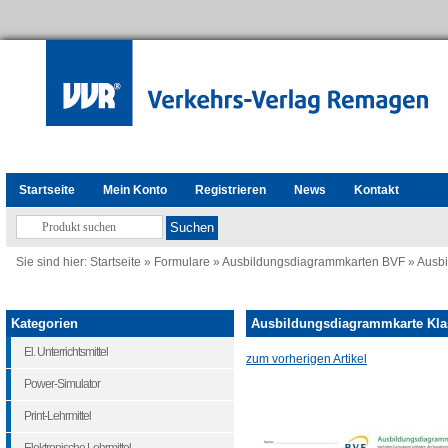
Startseite
Mein Konto
Registrieren
News
Kontakt
Sie sind hier:
Startseite
»
Formulare
»
Ausbildungsdiagrammkarten BVF
»
Ausbi
Kategorien
Ausbildungsdiagrammkarte Klas
El. Unterrichtsmittel
zum vorherigen Artikel
Power-Simulator
Print-Lehrmittel