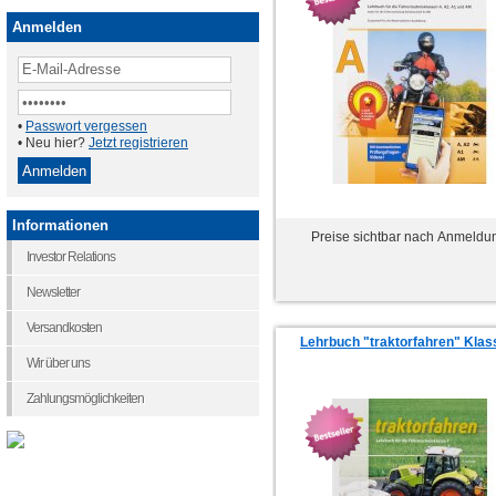
Anmelden
•
Passwort vergessen
• Neu hier?
Jetzt registrieren
Informationen
Preise sichtbar nach Anmeldu
Investor Relations
Newsletter
Versandkosten
Lehrbuch "traktorfahren" Klas
Wir über uns
Zahlungsmöglichkeiten