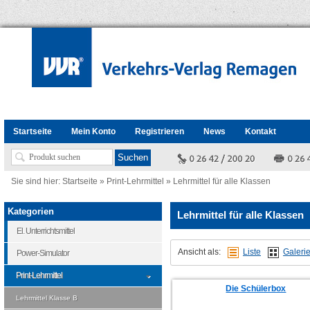
Startseite
Mein Konto
Registrieren
News
Kontakt
Sie sind hier:
Startseite
»
Print-Lehrmittel
»
Lehrmittel für alle Klassen
Kategorien
Lehrmittel für alle Klassen
El. Unterrichtsmittel
Ansicht als:
Liste
Galeri
Power-Simulator
Print-Lehrmittel
Die Schülerbox
Lehrmittel Klasse B