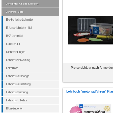
Lehrmittel für alle Klassen
Lehrmittel-Sets
Elektronische Lehrmittel
El. Unterrichtslehrmittel
BKF-Lehrmittel
Fachliteratur
Dienstleistungen
Fahrschulverwaltung
Preise sichtbar nach Anmeldu
Formulare
Fahrschulaushänge
Fahrschulausstattung
Lehrbuch "motorradfahren" Kla
Fahrschulwerbung
Fahrschulzubehör
Biker-Zubehör