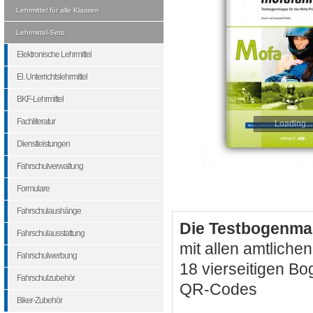
Lehrmittel für alle Klassen
Lehrmittel-Sets
Elektronische Lehrmittel
El. Unterrichtslehrmittel
BKF-Lehrmittel
Fachliteratur
Loading...
Dienstleistungen
Fahrschulverwaltung
Formulare
Fahrschulaushänge
Die Testbogenma
Fahrschulausstattung
mit allen amtliche
Fahrschulwerbung
18 vierseitigen B
Fahrschulzubehör
QR-Codes
Biker-Zubehör