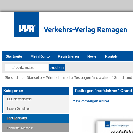
Startseite
Mein Konto
Registrieren
News
Kontakt
Sie sind hier:
Startseite
»
Print-Lehrmittel
»
Testbogen "mofafahren" Grund- und 
Kategorien
Testbogen "mofafahren" Grund-
El. Unterrichtsmittel
zum vorherigen Artikel
Power-Simulator
Print-Lehrmittel
Lehrmittel Klasse B