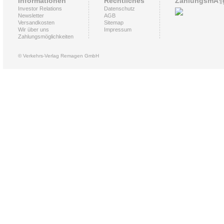
Informationen
Rechtliches
ZahlungsmÃ¶g
Investor Relations
Datenschutz
Newsletter
AGB
Versandkosten
Sitemap
Wir über uns
Impressum
Zahlungsmöglichkeiten
© Verkehrs-Verlag Remagen GmbH