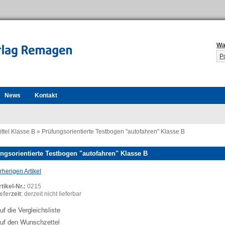
Wa
P
News
Kontakt
ttel Klasse B
»
Prüfungsorientierte Testbogen "autofahren" Klasse B
ngsorientierte Testbogen "autofahren" Klasse B
herigen Artikel
tikel-Nr.:
0215
ing...
eferzeit
: derzeit nicht lieferbar
uf die Vergleichsliste
uf den Wunschzettel