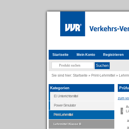
Startseite
Mein Konto
Registrieren
Sie sind hier:
Startseite
»
Print-Lehrmittel
»
Lehrmi
Kategorien
Prüfu
El. Unterrichtsmittel
zum vor
Power-Simulator
Ar
Load
Li
Print-Lehrmittel
a
Lehrmittel Klasse B
a