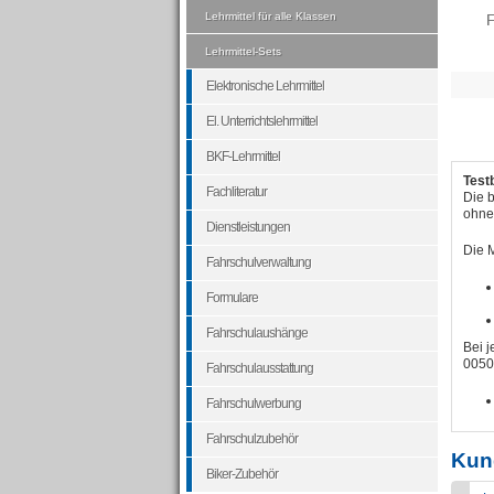
Lehrmittel für alle Klassen
F
Lehrmittel-Sets
Elektronische Lehrmittel
El. Unterrichtslehrmittel
BKF-Lehrmittel
Test
Fachliteratur
Die 
ohne
Dienstleistungen
Die 
Fahrschulverwaltung
Formulare
Fahrschulaushänge
Bei 
0050)
Fahrschulausstattung
Fahrschulwerbung
Fahrschulzubehör
Kun
Biker-Zubehör