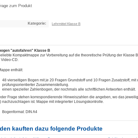
rage zum Produkt
Kategorie:
Lehrmittel Klasse B
bogen "autofahren" Klasse B
beliebte Kompaktmappe zur Vorbereitung auf die theoretische Prüfung der Klasse B
 Video-CD.
Mappe enthält:
48 vierseitigen Bogen mit je 20 Fragen Grundstoff und 10 Fragen Zusatzstoff, mit
prüfungsorientierter Zusammenstellung.
einen spezieller Zahlenbogen, der nochmals alle schriftlichen Antworten enthält.
jeder Frage stehen korrespondierende Hinweiszahlen die angeben, wo das jeweilige
 nachzuschlagen ist. Mappe mit integrierter Lösungskontrolle.
Bogenformat: DIN A4
den kauften dazu folgende Produkte