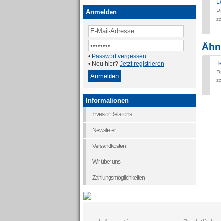
L
P
Anmelden
zz
Ähnl
•
Passwort vergessen
T
• Neu hier?
Jetzt registrieren
P
zz
Informationen
Investor Relations
Newsletter
Versandkosten
Wir über uns
Zahlungsmöglichkeiten