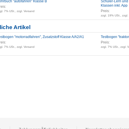
ehrbuch "autofahren" Klasse B
Schüler-Lern und
Klassen inkl. App
reis:
Preis:
gl. 7% USt., zzgl. Versand
zzgl. 19% USt., zzgl
iche Artikel
estbogen "motorradfahren", Zusatzstoff Klasse A/A2/A1
Testbogen "traktor
reis:
Preis:
gl. 7% USt., zzgl. Versand
zzgl. 7% USt., zzgl. 