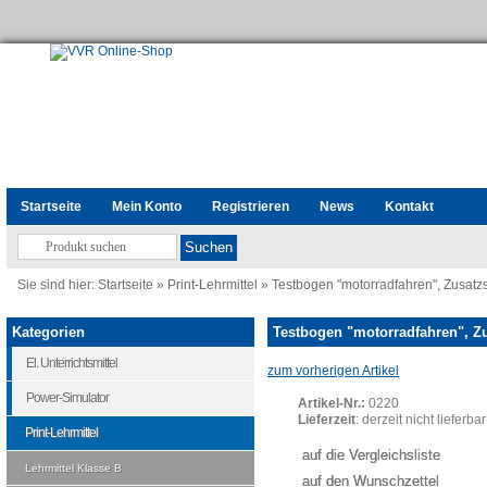
Startseite
Mein Konto
Registrieren
News
Kontakt
Sie sind hier:
Startseite
»
Print-Lehrmittel
»
Testbogen "motorradfahren", Zusatzs
Kategorien
Testbogen "motorradfahren", Zu
El. Unterrichtsmittel
zum vorherigen Artikel
Power-Simulator
Artikel-Nr.:
0220
Lieferzeit
: derzeit nicht lieferbar
Print-Lehrmittel
auf die Vergleichsliste
Lehrmittel Klasse B
auf den Wunschzettel