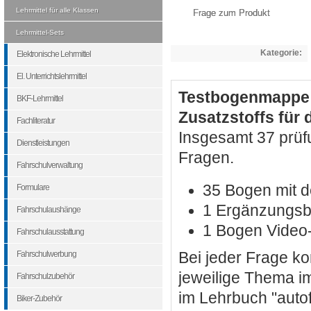
Lehrmittel für alle Klassen
Frage zum Produkt
Lehrmittel-Sets
Kategorie:
Elektronische Lehrmittel
El. Unterrichtslehrmittel
Testbogenmappe "
BKF-Lehrmittel
Zusatzstoffs für 
Fachliteratur
Insgesamt 37 prüf
Dienstleistungen
Fragen.
Fahrschulverwaltung
35 Bogen mit d
Formulare
1 Ergänzungsb
Fahrschulaushänge
1 Bogen Video-
Fahrschulausstattung
Fahrschulwerbung
Bei jeder Frage k
jeweilige Thema im
Fahrschulzubehör
im Lehrbuch "autof
Biker-Zubehör