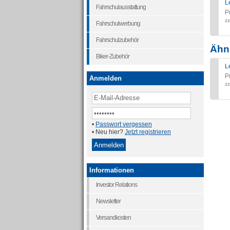
L
Fahrschulausstattung
P
zz
Fahrschulwerbung
Fahrschulzubehör
Ähnl
Biker-Zubehör
L
P
Anmelden
zz
•
Passwort vergessen
• Neu hier?
Jetzt registrieren
Informationen
Investor Relations
Newsletter
Versandkosten