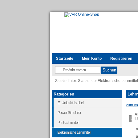
Startseite
Mein Konto
Registrieren
Sie sind hier:
Startseite
»
Elektronische Lehrmittel
Kategorien
Lehrm
El. Unterrichtsmittel
zum vor
Power-Simulator
Ar
Load
Li
Print-Lehrmittel
a
Elektronische Lehrmittel
a