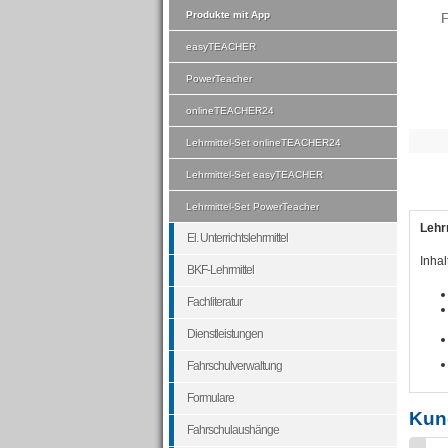
Produkte mit App
F
easyTEACHER
PowerTeacher
onlineTEACHER24
Lehrmittel-Set onlineTEACHER24
Lehrmittel-Set easyTEACHER
Lehrmittel-Set PowerTeacher
Lehr
El. Unterrichtslehrmittel
Inhal
BKF-Lehrmittel
Fachliteratur
Dienstleistungen
Fahrschulverwaltung
Formulare
Kun
Fahrschulaushänge