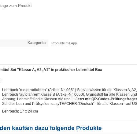
rage zum Produkt
Kategorie:
Produkte mit App
mittel-Set "Klasse A, A2, A1" in praktischer Lehrmittel-Box
t:
Lehrbuch "motorradfahren" (Artikel-Nr. 0061) Spezialwissen für die Klassen A, A2,
Lehrbuch "autofahren" Klasse B (Artikel-Nr. 0050), Grundstoff für alle Klassen un
Anhang: Lehrstoff für die Klassen AM und L.
Jetzt mit QR-Codes-Prüfungsfrage
Schüler-Lern und Prüfsystem easyTEACHER "Deutsch" - für alle Klassen - auf USB-
Lehrbuch: 17 x 24 cm
den kauften dazu folgende Produkte