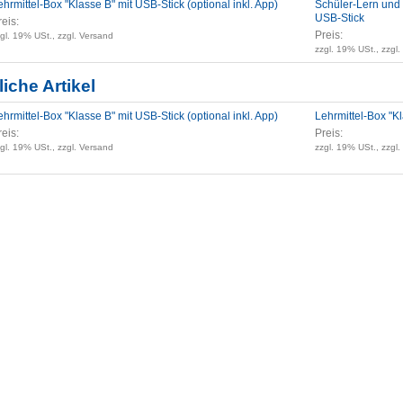
ehrmittel-Box "Klasse B" mit USB-Stick (optional inkl. App)
Schüler-Lern und
USB-Stick
reis:
Preis:
gl. 19% USt., zzgl. Versand
zzgl. 19% USt., zzgl
iche Artikel
ehrmittel-Box "Klasse B" mit USB-Stick (optional inkl. App)
Lehrmittel-Box "K
reis:
Preis:
gl. 19% USt., zzgl. Versand
zzgl. 19% USt., zzgl