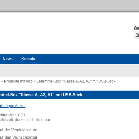
Wa
P
News
Kontakt
»
Produkte mit App
»
Lehrmittel-Box "Klasse A, A2, A1" mit USB-Stick
ittel-Box "Klasse A, A2, A1" mit USB-Stick
herigen Artikel
tikel-Nr.:
0121
ing...
eferzeit
: derzeit nicht lieferbar
uf die Vergleichsliste
uf den Wunschzettel