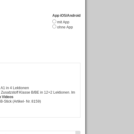
App iOS/Android
mit App
ohne App
 A1 in 4 Lektionen
d Zusatzstoff Klasse B/BE in 12+2 Lektionen. Im
n Videos
Stick (Artikel- Nr. 8159)