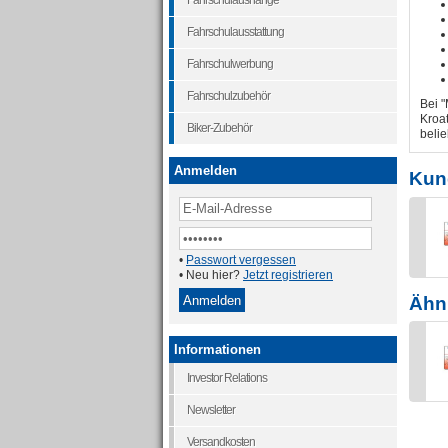
Fahrschulaushänge
Fahrschulausstattung
Fahrschulwerbung
Fahrschulzubehör
Bei "
Kroat
Biker-Zubehör
beli
Anmelden
Kun
•
Passwort vergessen
• Neu hier?
Jetzt registrieren
Ähnl
Informationen
Investor Relations
Newsletter
Versandkosten