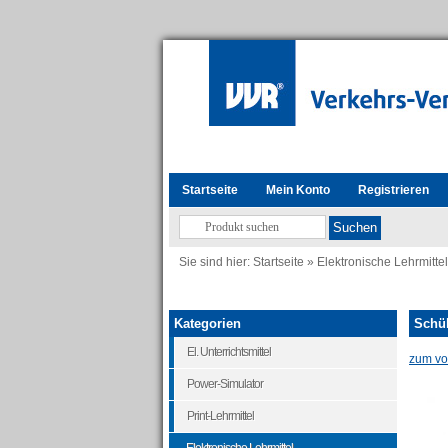
Startseite
Mein Konto
Registrieren
Sie sind hier:
Startseite
»
Elektronische Lehrmittel
Kategorien
Schül
El. Unterrichtsmittel
zum vor
Power-Simulator
Print-Lehrmittel