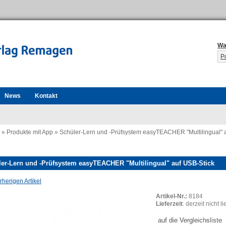
Wa
P
News
Kontakt
»
Produkte mit App
»
Schüler-Lern und -Prüfsystem easyTEACHER "Multilingual" 
er-Lern und -Prüfsystem easyTEACHER "Multilingual" auf USB-Stick
herigen Artikel
Artikel-Nr.:
8184
Lieferzeit
: derzeit nicht l
auf die Vergleichsliste