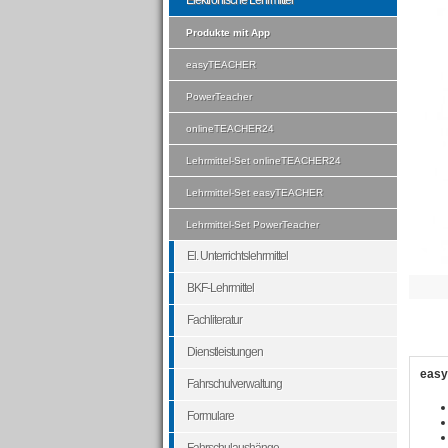
Elektronische Lehrmittel
Produkte mit App
easyTEACHER
PowerTeacher
onlineTEACHER24
Lehrmittel-Set onlineTEACHER24
Lehrmittel-Set easyTEACHER
Lehrmittel-Set PowerTeacher
El. Unterrichtslehrmittel
BKF-Lehrmittel
Fachliteratur
Dienstleistungen
easy
Fahrschulverwaltung
Formulare