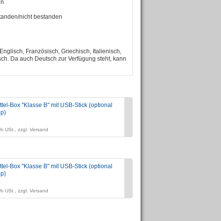
en
standen/nicht bestanden
nglisch, Französisch, Griechisch, Italienisch,
sch. Da auch Deutsch zur Verfügung steht, kann
tel-Box "Klasse B" mit USB-Stick (optional
Lehrbuch "autofahren"
pp)
Preis:
zzgl. 7% USt., zzgl. Versan
% USt., zzgl. Versand
tel-Box "Klasse B" mit USB-Stick (optional
Lehrmittel-Box "Klasse 
pp)
Preis:
zzgl. 19% USt., zzgl. Vers
% USt., zzgl. Versand