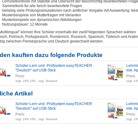
Lernzielkontrolle mit Statistik und Übersicht der falsch/richtig beantworteten Frag
Sammelkorb für alle falsch beantwortete Fragen
beliebig viele Prüfungssimulationen nach amtlicher Vorgabe mit Auswertung: be
Musterbeispiele von Mutterfragen mit Varianten
Musterbeispiele von dynamischen Abbildungen
Nutzungsdauer: 12 Monate
Multilingual" können Ihre Schüler innerhalb der zwölf folgenden Sprachen wählen: E
isch, Polnisch, Portugiesisch, Rumänisch, Russisch, Spanisch, Türkisch und Arabi
ebig zwischen Fremdsprache und Deutsch gewechselt werden.
den kauften dazu folgende Produkte
Schüler-Lern und -Prüfsystem easyTEACHER
Lehrmit
"Deutsch" auf USB-Stick
inkl. A
Preis:
Preis:
zzgl. 19% USt., zzgl. Versand
zzgl. 19
iche Artikel
Schüler-Lern und -Prüfsystem easyTEACHER
Lehrmit
"Deutsch" auf USB-Stick
inkl. A
Preis:
Preis:
zzgl. 19% USt., zzgl. Versand
zzgl. 19