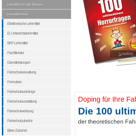
Lehrmittel für alle Klassen
Lehrmittel-Sets
Elektronische Lehrmittel
El. Unterrichtslehrmittel
BKF-Lehrmittel
Fachliteratur
Loading...
Dienstleistungen
Fahrschulverwaltung
Formulare
Fahrschulaushänge
Doping für Ihre Fah
Fahrschulausstattung
Die 100 ulti
Fahrschulwerbung
der theoretischen Fah
Fahrschulzubehör
Biker-Zubehör