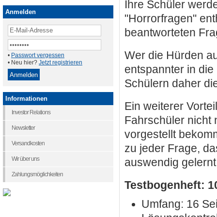
Ihre Schüler werde
Anmelden
"Horrorfragen" enth
beantworteten Fra
Wer die Hürden auc
•
Passwort vergessen
• Neu hier?
Jetzt registrieren
entspannter in die
Schülern daher die
Informationen
Ein weiterer Vortei
Investor Relations
Fahrschüler nicht
Newsletter
vorgestellt bekom
Versandkosten
zu jeder Frage, da
Wir über uns
auswendig gelernt
Zahlungsmöglichkeiten
Testbogenheft: 1
Umfang: 16 Se