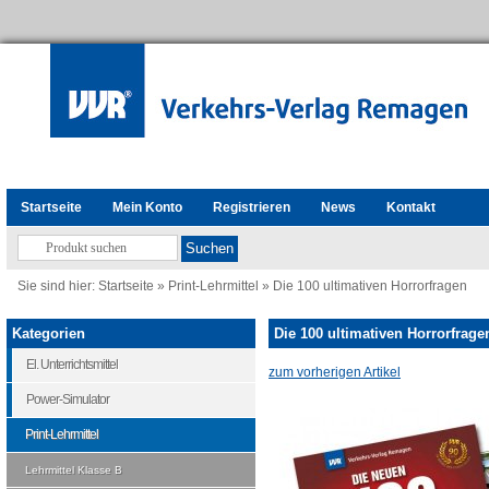
Startseite
Mein Konto
Registrieren
News
Kontakt
Sie sind hier:
Startseite
»
Print-Lehrmittel
»
Die 100 ultimativen Horrorfragen
Kategorien
Die 100 ultimativen Horrorfrage
El. Unterrichtsmittel
zum vorherigen Artikel
Power-Simulator
Print-Lehrmittel
Lehrmittel Klasse B