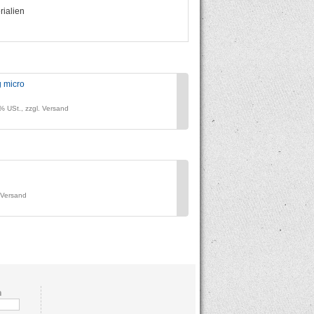
rialien
 micro
Kartonladung micro
Preis:
% USt., zzgl. Versand
zzgl. 19% USt., zzgl. Vers
Lasi Quick inkl. Transportbox
Preis:
. Versand
zzgl. 19% USt., zzgl. Versand
n