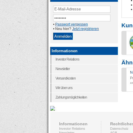
Kun
•
Passwort vergessen
• Neu hier?
Jetzt registrieren
Informationen
Investor Relations
Ähnl
Newsletter
N
P
Versandkosten
zz
Wir über uns
Zahlungsmöglichkeiten
Informationen
Rechtliche
Investor Relations
Datenschutz
Newsletter
AGB