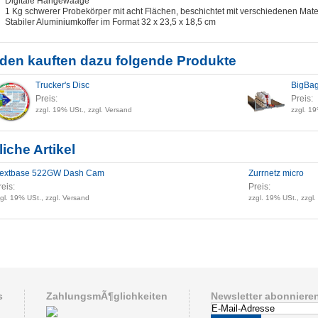
Digitale Hängewaage
1 Kg schwerer Probekörper mit acht Flächen, beschichtet mit verschiedenen Mate
Stabiler Aluminiumkoffer im Format 32 x 23,5 x 18,5 cm
den kauften dazu folgende Produkte
Trucker's Disc
BigBag
Preis:
Preis:
zzgl. 19% USt., zzgl. Versand
zzgl. 19
iche Artikel
extbase 522GW Dash Cam
Zurrnetz micro
reis:
Preis:
gl. 19% USt., zzgl. Versand
zzgl. 19% USt., zzgl
s
ZahlungsmÃ¶glichkeiten
Newsletter abonniere