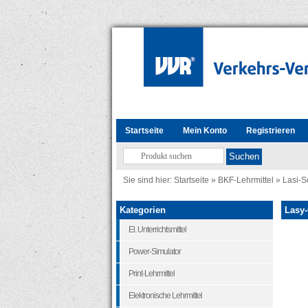
Startseite
Mein Konto
Registrieren
Sie sind hier:
Startseite
»
BKF-Lehrmittel
»
Lasi-S
Kategorien
Lasy-
El. Unterrichtsmittel
Power-Simulator
Print-Lehrmittel
Elektronische Lehrmittel