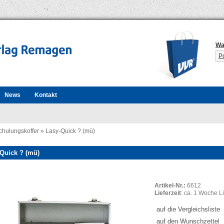
Wa
P
News
Kontakt
chulungskoffer
»
Lasy-Quick ? (mü)
Quick ? (mü)
Artikel-Nr.:
6612
Lieferzeit
: ca. 1 Woche Li
auf die Vergleichsliste
auf den Wunschzettel