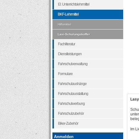
El. Unterrichtslehrmittel
BKF-Lehrmittel
Hilfsmittel
Lasi-Schulungskoffer
Fachliteratur
Dienstleistungen
Fahrschulverwaltung
Formulare
Fahrschulaushänge
Fahrschulausstattung
Lasy
Fahrschulwerbung
Schu
Fahrschulzubehör
unter
beleg
Biker-Zubehör
Im Li
Anmelden