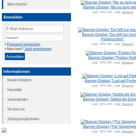
Biker-Zubehör
Banner-Display "Wo es lang geht
zzgl. 19% USt., zzgl.
Versand
Anmelden
Banner-Display "Da hilft nur noc
Führerschein"
zzgl. 19% USt., zzgl.
Versand
•
Passwort vergessen
• Neu hier?
Jetzt registrieren
Banner-Display "Frohes Fest
zzgl. 19% USt., zzgl.
Versand
Informationen
Investor Relations
Banner-Display "Lust auf Freihe
zzgl. 19% USt., zzgl.
Versand
Newsletter
Banner-Display "Selbst die Elche 
Versandkosten
zzgl. 19% USt., zzgl.
Versand
Wir über uns
Zahlungsmöglichkeiten
Banner-Display ("Für Siegertype
zzgl. 19% USt., zzgl.
Versand