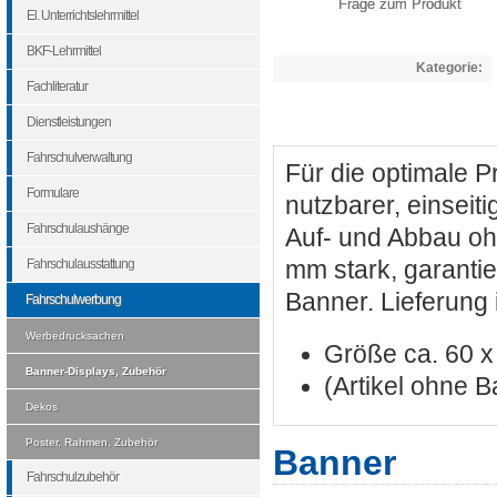
Frage zum Produkt
El. Unterrichtslehrmittel
BKF-Lehrmittel
Kategorie:
Fachliteratur
Dienstleistungen
Fahrschulverwaltung
Für die optimale P
Formulare
nutzbarer, einseit
Fahrschulaushänge
Auf- und Abbau oh
Fahrschulausstattung
mm stark, garanti
Banner. Lieferung 
Fahrschulwerbung
Werbedrucksachen
Größe ca. 60 x
Banner-Displays, Zubehör
(Artikel ohne 
Dekos
Poster, Rahmen, Zubehör
Banner
Fahrschulzubehör