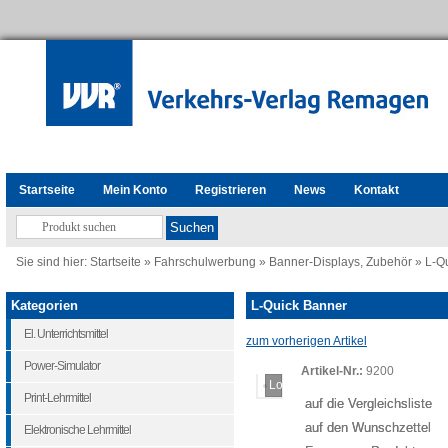
Startseite
Mein Konto
Registrieren
News
Kontakt
Sie sind hier:
Startseite
»
Fahrschulwerbung
»
Banner-Displays, Zubehör
»
L-Q
Kategorien
L-Quick Banner
El. Unterrichtsmittel
zum vorherigen Artikel
Power-Simulator
Artikel-Nr.:
9200
Loading...
Print-Lehrmittel
auf die Vergleichsliste
auf den Wunschzettel
Elektronische Lehrmittel