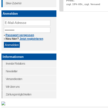
Preis:
Biker-Zubehör
zzgl. 19% USt., zzgl. Versand
Anmelden
•
Passwort vergessen
• Neu hier?
Jetzt registrieren
Informationen
Investor Relations
Newsletter
Versandkosten
Wir über uns
Zahlungsmöglichkeiten