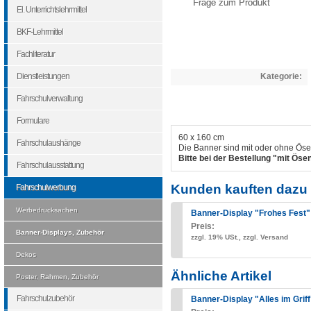
Frage zum Produkt
El. Unterrichtslehrmittel
BKF-Lehrmittel
Fachliteratur
Dienstleistungen
Kategorie:
Fahrschulverwaltung
Formulare
60 x 160 cm
Fahrschulaushänge
Die Banner sind mit oder ohne Öse
Bitte bei der Bestellung "mit Ös
Fahrschulausstattung
Kunden kauften dazu 
Fahrschulwerbung
Werbedrucksachen
Banner-Display "Frohes Fest"
Preis:
Banner-Displays, Zubehör
zzgl. 19% USt., zzgl. Versand
Dekos
Ähnliche Artikel
Poster, Rahmen, Zubehör
Fahrschulzubehör
Banner-Display "Alles im Griff