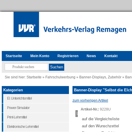
Startseite
Mein Konto
Registrieren
News
Kontakt
Sie sind hier:
Startseite
»
Fahrschulwerbung
»
Banner-Displays, Zubehör
»
Bann
Kategorien
Banner-Display "Selbst die Elche
El. Unterrichtsmittel
zum vorherigen Artikel
Power-Simulator
Artikel-Nr.:
9228U
Loading...
Print-Lehrmittel
auf die Vergleichsliste
auf den Wunschzettel
Elektronische Lehrmittel