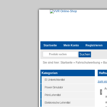
Startseite
Mein Konto
Registrieren
Sie sind hier:
Startseite
»
Fahrschulwerbung
»
Ba
Kategorien
Hafts
El. Unterrichtsmittel
zum vor
Power-Simulator
Ar
Load
Print-Lehrmittel
a
a
Elektronische Lehrmittel