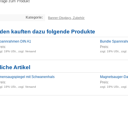
rage zum Produkt
Kategorie:
Banner-Displays, Zubehör
den kauften dazu folgende Produkte
pannrahmen DIN A1
Bundle Spannrahm
reis:
Preis:
gl. 19% USt., zzgl. Versand
zzgl. 19% USt., zzgl
iche Artikel
nnensaugspiegel mit Schwanenhals
Magnetsauger-D
reis:
Preis:
gl. 19% USt., zzgl. Versand
zzgl. 19% USt., zzgl