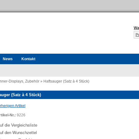
Wa
P
News
Kontakt
nner-Displays, Zubehör
»
Haftsauger (Satz à 4 Stück)
auger (Satz à 4 Stück)
herigen Artikel
tikel-Nr.:
9226
ing...
uf die Vergleichsliste
uf den Wunschzettel