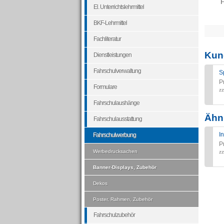
F
El. Unterrichtslehrmittel
BKF-Lehrmittel
Fachliteratur
Kun
Dienstleistungen
Fahrschulverwaltung
S
P
Formulare
zz
Fahrschulaushänge
Ähnl
Fahrschulausstattung
I
Fahrschulwerbung
P
Werbedrucksachen
zz
Banner-Displays, Zubehör
Dekos
Poster, Rahmen, Zubehör
Fahrschulzubehör