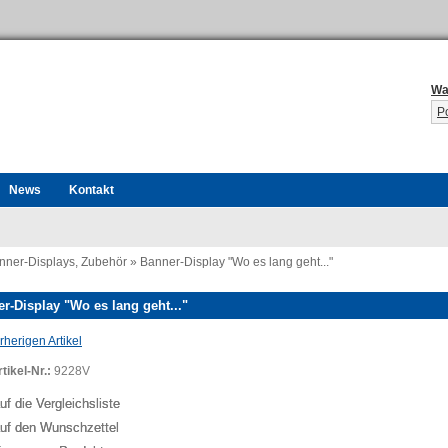
Wa
P
News
Kontakt
nner-Displays, Zubehör
»
Banner-Display "Wo es lang geht..."
r-Display "Wo es lang geht..."
herigen Artikel
tikel-Nr.:
9228V
uf die Vergleichsliste
uf den Wunschzettel