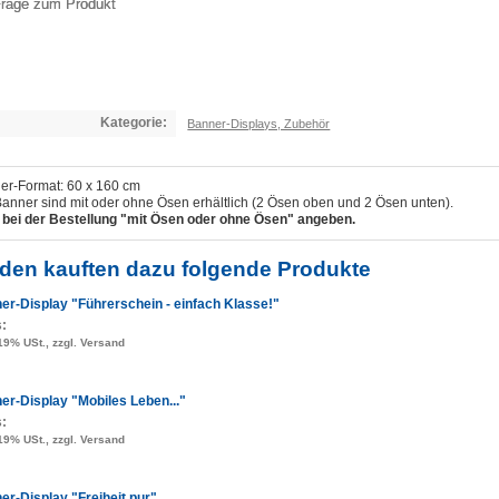
rage zum Produkt
Kategorie:
Banner-Displays, Zubehör
er-Format: 60 x 160 cm
Banner sind mit oder ohne Ösen erhältlich (2 Ösen oben und 2 Ösen unten).
e bei der Bestellung "mit Ösen oder ohne Ösen" angeben.
den kauften dazu folgende Produkte
er-Display "Führerschein - einfach Klasse!"
s:
 19% USt., zzgl. Versand
er-Display "Mobiles Leben..."
s:
 19% USt., zzgl. Versand
er-Display "Freiheit pur"