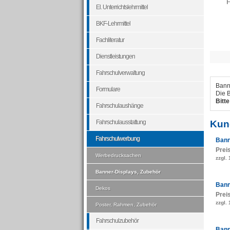
F
El. Unterrichtslehrmittel
BKF-Lehrmittel
Fachliteratur
Dienstleistungen
Fahrschulverwaltung
Bann
Formulare
Die 
Bitt
Fahrschulaushänge
Fahrschulausstattung
Kun
Fahrschulwerbung
Bann
Prei
Werbedrucksachen
zzgl.
Banner-Displays, Zubehör
Bann
Dekos
Prei
zzgl.
Poster, Rahmen, Zubehör
Fahrschulzubehör
Bann