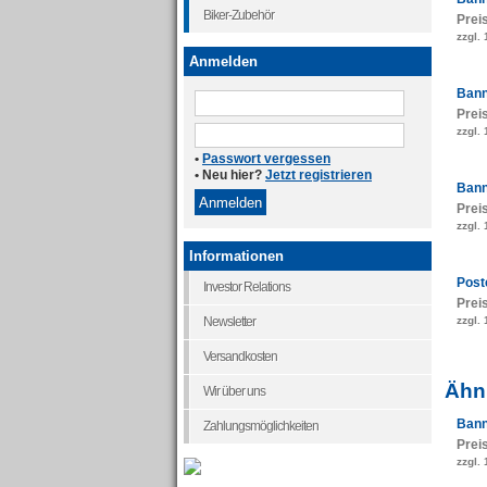
Biker-Zubehör
Prei
zzgl.
Anmelden
Bann
Prei
zzgl.
•
Passwort vergessen
• Neu hier?
Jetzt registrieren
Bann
Prei
zzgl.
Informationen
Post
Investor Relations
Prei
zzgl.
Newsletter
Versandkosten
Ähnl
Wir über uns
Bann
Zahlungsmöglichkeiten
Prei
zzgl.