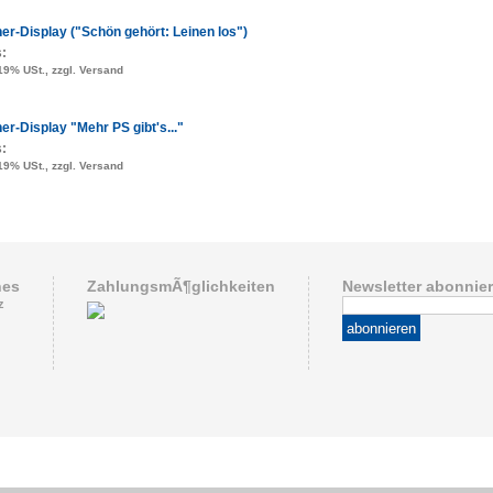
er-Display ("Schön gehört: Leinen los")
s:
 19% USt., zzgl. Versand
er-Display "Mehr PS gibt's..."
s:
 19% USt., zzgl. Versand
hes
ZahlungsmÃ¶glichkeiten
Newsletter abonnie
z
abonnieren