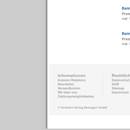
Bann
Prei
zzgl.
Bann
Prei
zzgl.
Informationen
Rechtlic
Investor Relations
Datenschut
Newsletter
AGB
Versandkosten
Sitemap
Wir über uns
Impressum
Zahlungsmöglichkeiten
© Verkehrs-Verlag Remagen GmbH