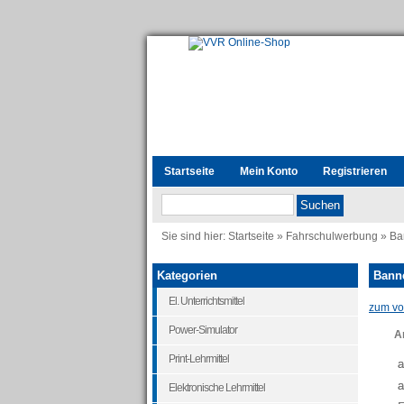
Startseite
Mein Konto
Registrieren
Sie sind hier:
Startseite
»
Fahrschulwerbung
»
Ba
Kategorien
Banne
El. Unterrichtsmittel
zum vor
Power-Simulator
Ar
Print-Lehrmittel
a
a
Elektronische Lehrmittel