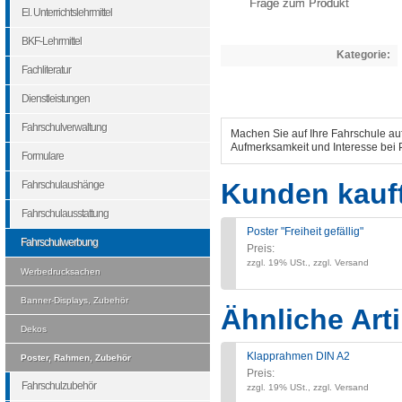
Frage zum Produkt
El. Unterrichtslehrmittel
BKF-Lehrmittel
Kategorie:
Fachliteratur
Dienstleistungen
Fahrschulverwaltung
Machen Sie auf Ihre Fahrschule au
Aufmerksamkeit und Interesse bei
Formulare
Kunden kauf
Fahrschulaushänge
Fahrschulausstattung
Poster "Freiheit gefällig"
Fahrschulwerbung
Preis:
zzgl. 19% USt., zzgl. Versand
Werbedrucksachen
Banner-Displays, Zubehör
Ähnliche Arti
Dekos
Klapprahmen DIN A2
Poster, Rahmen, Zubehör
Preis:
Fahrschulzubehör
zzgl. 19% USt., zzgl. Versand