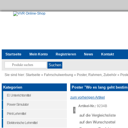
Startseite
Mein Konto
Registrieren
News
Kontakt
Sie sind hier:
Startseite
»
Fahrschulwerbung
»
Poster, Rahmen, Zubehör
»
Post
Kategorien
Poster "Wo es lang geht besti
El. Unterrichtsmittel
zum vorherigen Artikel
Power-Simulator
Artikel-Nr.:
9234B
Loading...
Print-Lehrmittel
auf die Vergleichsliste
auf den Wunschzettel
Elektronische Lehrmittel