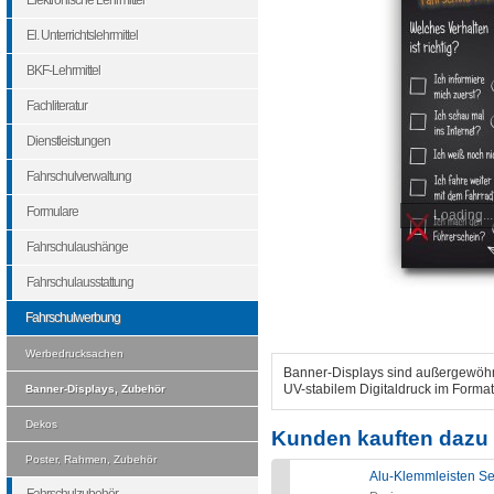
Elektronische Lehrmittel
El. Unterrichtslehrmittel
BKF-Lehrmittel
Fachliteratur
Dienstleistungen
Fahrschulverwaltung
Formulare
Loading...
Fahrschulaushänge
Fahrschulausstattung
Fahrschulwerbung
Werbedrucksachen
Banner-Displays sind außergewöhn
UV-stabilem Digitaldruck im Format
Banner-Displays, Zubehör
Dekos
Kunden kauften dazu 
Poster, Rahmen, Zubehör
Alu-Klemmleisten Se