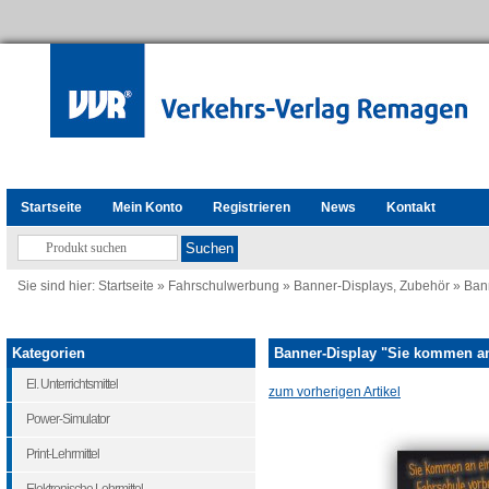
Startseite
Mein Konto
Registrieren
News
Kontakt
Sie sind hier:
Startseite
»
Fahrschulwerbung
»
Banner-Displays, Zubehör
»
Ban
Kategorien
Banner-Display "Sie kommen an
El. Unterrichtsmittel
zum vorherigen Artikel
Power-Simulator
Print-Lehrmittel