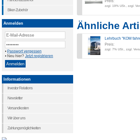
Fahrschulzubehör
Preis:
zzgl. 19% USt., zzgl. Ve
Biker-Zubehör
Ähnliche Arti
Anmelden
Lehrbuch "KOM fahr
Preis:
zzgl. 7% USt., zzgl. Ver
•
Passwort vergessen
• Neu hier?
Jetzt registrieren
Informationen
Investor Relations
Newsletter
Versandkosten
Wir über uns
Zahlungsmöglichkeiten