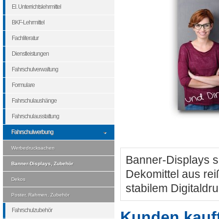
El. Unterrichtslehrmittel
BKF-Lehrmittel
Fachliteratur
Dienstleistungen
Fahrschulverwaltung
Formulare
Fahrschulaushänge
Fahrschulausstattung
Fahrschulwerbung
Werbedrucksachen
Banner-Displays s
Banner-Displays, Zubehör
Dekomittel aus re
Dekos
stabilem Digitaldr
Poster, Rahmen, Zubehör
Fahrschulzubehör
Kunden kauf