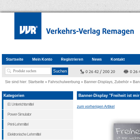
Startseite
Mein Konto
Registrieren
News
Kontakt
Sie sind hier:
Startseite
»
Fahrschulwerbung
»
Banner-Displays, Zubehör
»
Bann
Kategorien
Banner-Display "Freiheit ist mir
El. Unterrichtsmittel
zum vorherigen Artikel
Power-Simulator
Print-Lehrmittel
Elektronische Lehrmittel