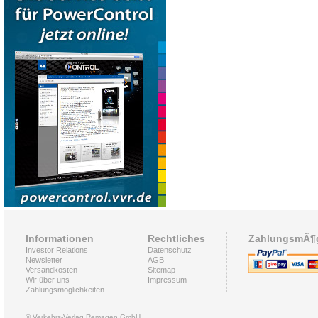
Informationen
Rechtliches
ZahlungsmÃ¶g
Investor Relations
Datenschutz
Newsletter
AGB
Versandkosten
Sitemap
Wir über uns
Impressum
Zahlungsmöglichkeiten
© Verkehrs-Verlag Remagen GmbH