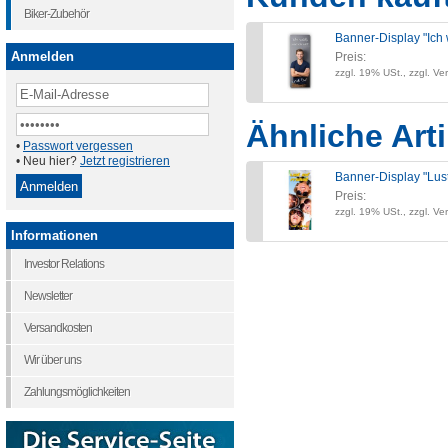
Biker-Zubehör
Banner-Display "Ich 
Anmelden
Preis:
zzgl. 19% USt., zzgl. Ve
Ähnliche Arti
•
Passwort vergessen
• Neu hier?
Jetzt registrieren
Banner-Display "Lust
Preis:
zzgl. 19% USt., zzgl. Ve
Informationen
Investor Relations
Newsletter
Versandkosten
Wir über uns
Zahlungsmöglichkeiten