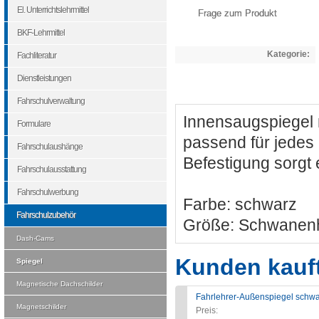
El. Unterrichtslehrmittel
Frage zum Produkt
BKF-Lehrmittel
Kategorie:
Fachliteratur
Dienstleistungen
Fahrschulverwaltung
Innensaugspiegel 
Formulare
passend für jedes
Fahrschulaushänge
Befestigung sorgt 
Fahrschulausstattung
Fahrschulwerbung
Farbe: schwarz
Fahrschulzubehör
Größe: Schwanenha
Dash-Cams
Kunden kauf
Spiegel
Magnetische Dachschilder
Fahrlehrer-Außenspiegel schw
Magnetschilder
Preis: