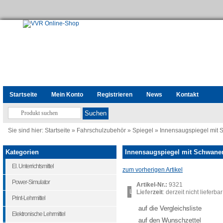
Startseite
Mein Konto
Registrieren
News
Kontakt
Sie sind hier:
Startseite
»
Fahrschulzubehör
»
Spiegel
»
Innensaugspiegel mit
Kategorien
Innensaugspiegel mit Schwane
El. Unterrichtsmittel
zum vorherigen Artikel
Power-Simulator
Artikel-Nr.:
9321
Loading...
Lieferzeit
: derzeit nicht lieferbar
Print-Lehrmittel
auf die Vergleichsliste
Elektronische Lehrmittel
auf den Wunschzettel