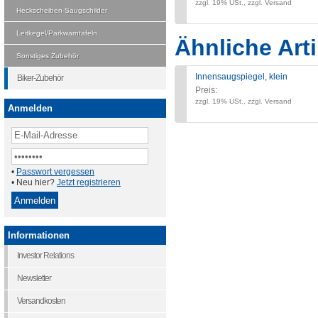
zzgl. 19% USt., zzgl. Versand
Heckscheiben-Saugschilder
Leitkegel/Parkwarntafeln
Ähnliche Arti
Sonstiges Zubehör
Innensaugspiegel, klein
Biker-Zubehör
Preis:
zzgl. 19% USt., zzgl. Versand
Anmelden
•
Passwort vergessen
• Neu hier?
Jetzt registrieren
Informationen
Investor Relations
Newsletter
Versandkosten