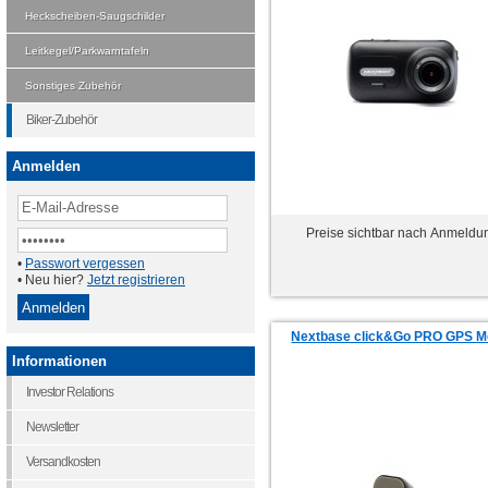
Heckscheiben-Saugschilder
Leitkegel/Parkwarntafeln
Sonstiges Zubehör
Biker-Zubehör
Anmelden
Preise sichtbar nach Anmeldu
•
Passwort vergessen
• Neu hier?
Jetzt registrieren
Nextbase click&Go PRO GPS M
Informationen
Investor Relations
Newsletter
Versandkosten