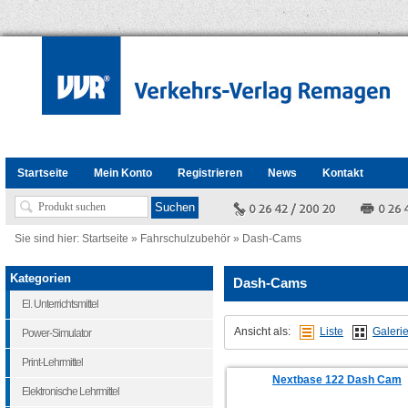
Startseite
Mein Konto
Registrieren
News
Kontakt
Sie sind hier:
Startseite
»
Fahrschulzubehör
»
Dash-Cams
Kategorien
Dash-Cams
El. Unterrichtsmittel
Ansicht als:
Liste
Galeri
Power-Simulator
Print-Lehrmittel
Nextbase 122 Dash Cam
Elektronische Lehrmittel