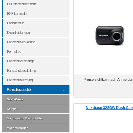
El. Unterrichtslehrmittel
BKF-Lehrmittel
Fachliteratur
Dienstleistungen
Fahrschulverwaltung
Formulare
Fahrschulaushänge
Fahrschulausstattung
Preise sichtbar nach Anmeldu
Fahrschulwerbung
Fahrschulzubehör
Dash-Cams
Nextbase 322GW Dash Ca
Spiegel
Magnetische Dachschilder
Magnetschilder