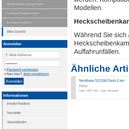
Heckscheiben-Saugschilder
Modellen.
Leitkegel/Parkwarntafeln
Heckscheibenka
Sonstiges Zubehör
Biker-Zubehör
Während Sie sich a
Heckscheibenkamer
Anmelden
Auffahrunfällen.
Ähnliche Arti
•
Passwort vergessen
• Neu hier?
Jetzt registrieren
Nextbase 522GW Dash Cam
Preis:
zzgl. 19% USt., zzgl. Versand
Informationen
Investor Relations
Newsletter
Versandkosten