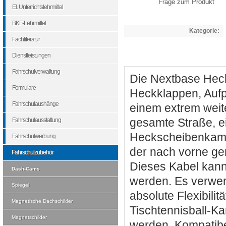
Frage zum Produkt
El. Unterrichtslehrmittel
BKF-Lehrmittel
Kategorie:
Fachliteratur
Dienstleistungen
Fahrschulverwaltung
Die Nextbase Hec
Formulare
Heckklappen, Aufpr
Fahrschulaushänge
einem extrem weit
Fahrschulausstattung
gesamte Straße, ei
Heckscheibenkame
Fahrschulwerbung
der nach vorne g
Fahrschulzubehör
Dieses Kabel kann
Dash-Cams
werden. Es verwen
Spiegel
absolute Flexibili
Magnetische Dachschilder
Tischtennisball-K
Magnetschilder
werden. Kompati