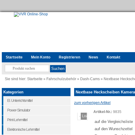
Startseite
Mein Konto
Registrieren
News
Kontakt
Sie sind hier:
Startseite
»
Fahrschulzubehör
»
Dash-Cams
»
Nextbase Hecksch
Kategorien
Nextbase Heckscheiben Kamera
El. Unterrichtsmittel
zum vorherigen Artikel
Power-Simulator
Artikel-Nr.:
9835
Loading...
Print-Lehrmittel
auf die Vergleichsliste
auf den Wunschzettel
Elektronische Lehrmittel