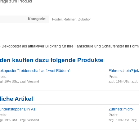
rage zum Produkt
Kategorie:
Poster, Rahmen, Zubehör
 Dekoposter als attraktiver Blickfang für Ihre Fahrschule und Schaufenster im Form
den kauften dazu folgende Produkte
ekoposter "Leidenschaft auf zwei Rädern"
Führerschein? jetz
reis:
Preis:
gl. 19% USt., zzgl. Versand
zzgl. 19% USt., zzgl
iche Artikel
undenstopper DIN A1
Zurrnetz micro
reis:
Preis:
gl. 19% USt., zzgl. Versand
zzgl. 19% USt., zzgl