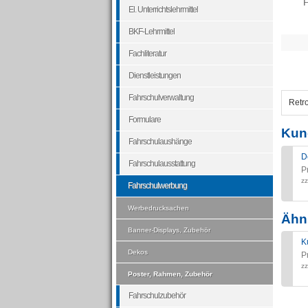
F
El. Unterrichtslehrmittel
BKF-Lehrmittel
Fachliteratur
Dienstleistungen
Fahrschulverwaltung
Retro
Formulare
Kun
Fahrschulaushänge
D
Fahrschulausstattung
P
zz
Fahrschulwerbung
Werbedrucksachen
Ähnl
Banner-Displays, Zubehör
K
Dekos
P
zz
Poster, Rahmen, Zubehör
Fahrschulzubehör