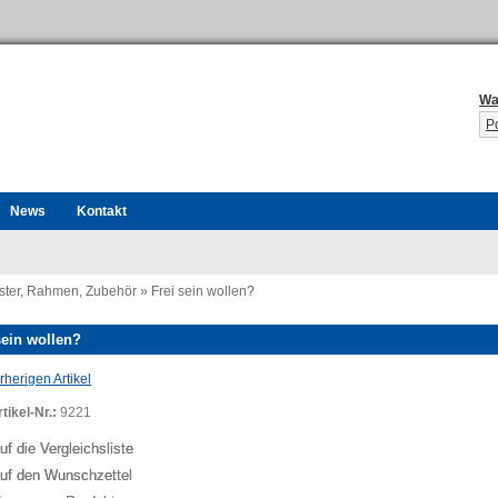
Wa
P
News
Kontakt
ster, Rahmen, Zubehör
»
Frei sein wollen?
sein wollen?
herigen Artikel
tikel-Nr.:
9221
ing...
uf die Vergleichsliste
uf den Wunschzettel