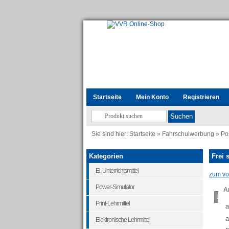
Startseite
Mein Konto
Registrieren
Sie sind hier:
Startseite
»
Fahrschulwerbung
»
Po
Kategorien
Frei 
El. Unterrichtsmittel
zum vor
Power-Simulator
Ar
Load
Print-Lehrmittel
a
a
Elektronische Lehrmittel