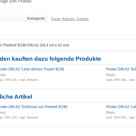
rage zum Produkt
Kategorie:
Poster, Rahmen, Zubehör
r 'Freiheit' B196 DIN A2 (59,4 cm x 42 cm)
den kauften dazu folgende Produkte
oster DIN A2 'Lebe deinen Traum' B196
Poster DIN A2 'Sch
reis:
Preis:
gl. 19% USt., zzgl. Versand
zzgl. 19% USt., zzgl
iche Artikel
oster DIN A2 'Schlüssel zur Freiheit' B196
Poster DIN A2 'L
reis:
Preis:
gl. 19% USt., zzgl. Versand
zzgl. 19% USt., zzgl