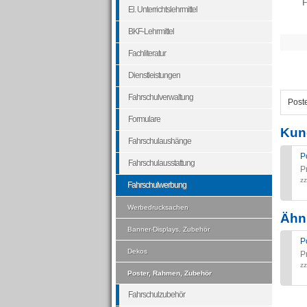
F
El. Unterrichtslehrmittel
BKF-Lehrmittel
Fachliteratur
Dienstleistungen
Fahrschulverwaltung
Poste
Formulare
Kun
Fahrschulaushänge
P
Fahrschulausstattung
P
zz
Fahrschulwerbung
Werbedrucksachen
Ähnl
Banner-Displays, Zubehör
P
Dekos
P
zz
Poster, Rahmen, Zubehör
Fahrschulzubehör