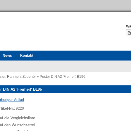
Wa
P
News
Kontakt
ster, Rahmen, Zubehör
»
Poster DIN A2 'Freiheit' B196
r DIN A2 'Freiheit' B196
herigen Artikel
tikel-Nr.:
9220
ing...
uf die Vergleichsliste
uf den Wunschzettel