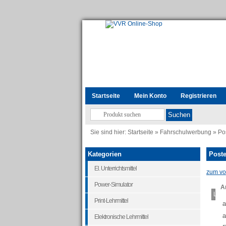
Startseite
Mein Konto
Registrieren
Sie sind hier:
Startseite
»
Fahrschulwerbung
»
Po
Kategorien
Poste
El. Unterrichtsmittel
zum vor
Power-Simulator
Ar
Load
Print-Lehrmittel
a
a
Elektronische Lehrmittel