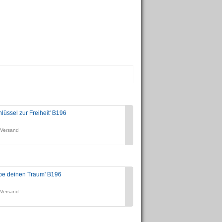
lüssel zur Freiheit' B196
Teilnahmebescheinigung B196, D
Preis:
. Versand
zzgl. 19% USt., zzgl. Versand
ebe deinen Traum' B196
Poster "Freiheit gefällig"
Preis:
. Versand
zzgl. 19% USt., zzgl. Versand