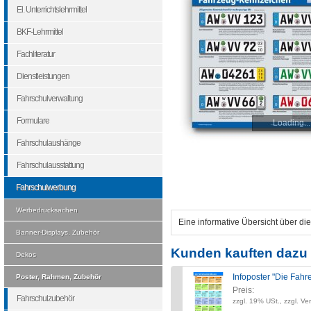
El. Unterrichtslehrmittel
BKF-Lehrmittel
Fachliteratur
Dienstleistungen
Fahrschulverwaltung
Formulare
Loading...
Fahrschulaushänge
Fahrschulausstattung
Fahrschulwerbung
Werbedrucksachen
Eine informative Übersicht über di
Banner-Displays, Zubehör
Kunden kauften dazu 
Dekos
Infoposter "Die Fahr
Poster, Rahmen, Zubehör
Preis:
Fahrschulzubehör
zzgl. 19% USt., zzgl. Ve