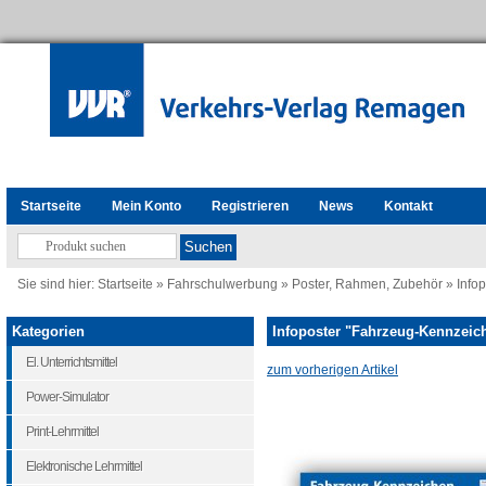
Startseite
Mein Konto
Registrieren
News
Kontakt
Sie sind hier:
Startseite
»
Fahrschulwerbung
»
Poster, Rahmen, Zubehör
»
Info
Kategorien
Infoposter "Fahrzeug-Kennzeic
El. Unterrichtsmittel
zum vorherigen Artikel
Power-Simulator
Print-Lehrmittel
Elektronische Lehrmittel