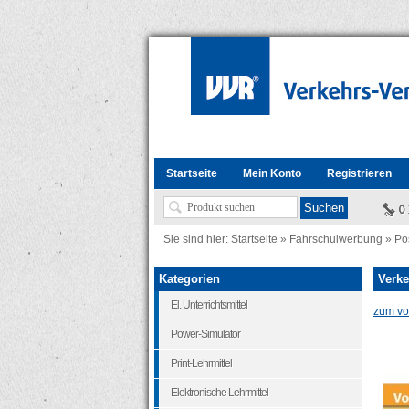
Startseite
Mein Konto
Registrieren
Sie sind hier:
Startseite
»
Fahrschulwerbung
»
Po
Kategorien
Verke
El. Unterrichtsmittel
zum vor
Power-Simulator
Print-Lehrmittel
Elektronische Lehrmittel