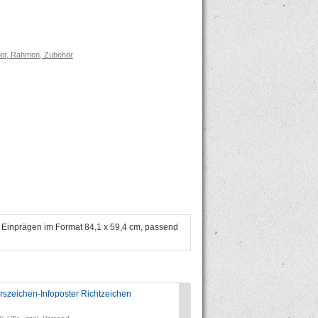
er, Rahmen, Zubehör
d Einprägen im Format 84,1 x 59,4 cm, passend
rszeichen-Infoposter Richtzeichen
Dekoposter "Cool sein!
Preis: