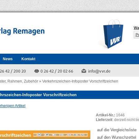
Wa
P
News
Kontakt
ster, Rahmen, Zubehör
»
Verkehrszeichen-Infoposter Vorschriftzeichen
hrszeichen-Infoposter Vorschriftzeichen
herigen Artikel
Artikel-Nr.:
1646
Lieferzeit
: derzeit nicht l
auf die Vergleichsliste
auf den Wunschzettel