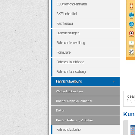
El. Unterrichtslehrmittel
BKF-Lehrmittel
Fachliteratur
Dienstleistungen
Fahrschulverwaltung
Formulare
Fahrschulaushänge
Fahrschulausstattung
Fahrschulwerbung
Werbedrucksachen
Idea
für 
Banner-Displays, Zubehör
Dekos
Kun
Poster, Rahmen, Zubehör
Fahrschulzubehör