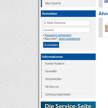
Biker-Zubehör
Ähnl
Anmelden
•
Passwort vergessen
• Neu hier?
Jetzt registrieren
Informationen
Investor Relations
Newsletter
Versandkosten
Wir über uns
Zahlungsmöglichkeiten