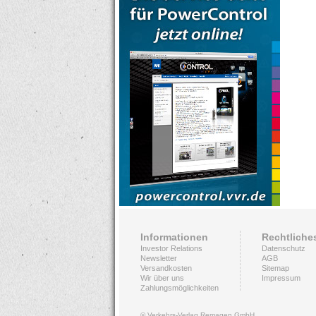
Informationen
Rechtliche
Investor Relations
Datenschutz
Newsletter
AGB
Versandkosten
Sitemap
Wir über uns
Impressum
Zahlungsmöglichkeiten
© Verkehrs-Verlag Remagen GmbH