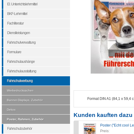
El. Unterrichtslehrmittel
BKF-Lehrmittel
Fachliteratur
Dienstleistungen
Fahrschulverwaltung
Formulare
Loading...
Fahrschulaushänge
Fahrschulausstattung
Fahrschulwerbung
Werbedrucksachen
Format DIN A1 (84,1 x 59,4 
Banner-Displays, Zubehör
Dekos
Kunden kauften dazu 
Poster, Rahmen, Zubehör
Poster ("Echt cool Le
Fahrschulzubehör
Preis: