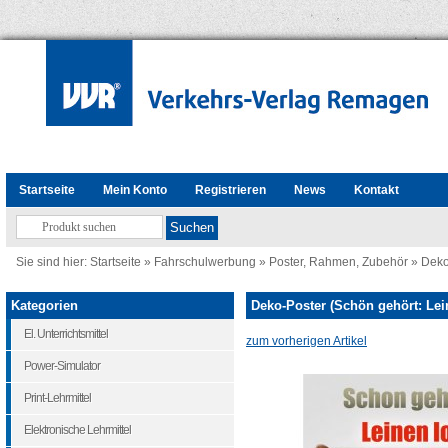
Startseite
Mein Konto
Registrieren
News
Kontakt
Sie sind hier:
Startseite
»
Fahrschulwerbung
»
Poster, Rahmen, Zubehör
»
Deko
Kategorien
Deko-Poster (Schön gehört: Lei
El. Unterrichtsmittel
zum vorherigen Artikel
Power-Simulator
Print-Lehrmittel
Elektronische Lehrmittel