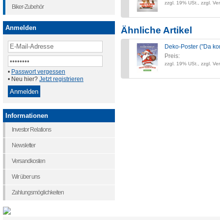
zzgl. 19% USt., zzgl. Ve
Biker-Zubehör
Anmelden
Ähnliche Artikel
Deko-Poster ("Da ko
Preis:
zzgl. 19% USt., zzgl. Ve
•
Passwort vergessen
• Neu hier?
Jetzt registrieren
Informationen
Investor Relations
Newsletter
Versandkosten
Wir über uns
Zahlungsmöglichkeiten