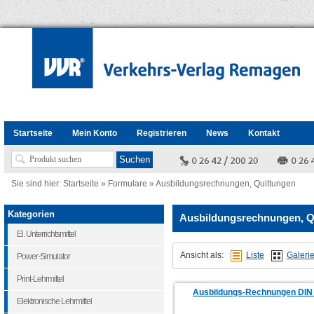
Startseite
Mein Konto
Registrieren
News
Kontakt
Sie sind hier:
Startseite
»
Formulare
»
Ausbildungsrechnungen, Quittungen
Kategorien
Ausbildungsrechnungen, Q
El. Unterrichtsmittel
Ansicht als:
Liste
Galeri
Power-Simulator
Print-Lehrmittel
Ausbildungs-Rechnungen DIN
Elektronische Lehrmittel