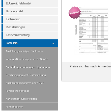
El. Unterrichtslehrmittel
BKF-Lehrmittel
Fachliteratur
Dienstleistungen
Fahrschulverwaltung
Formulare
Ausbildungsverträge, Nachweise
Verträge/Bescheinigungen FES, ASF
Preise sichtbar nach Anmeldu
Ausbildungsrechnungen, Quittungen
Bescheinigung ärztl. Untersuchung
Ausbildungsdiagrammkarten BVF
Führerscheinanträge
Karteikarten, Kontrollkarten
Fahrtenbücher