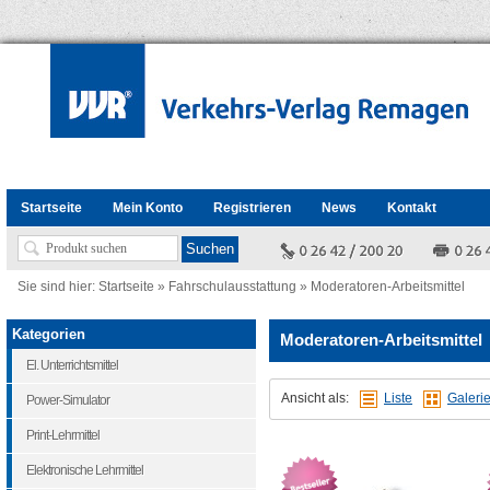
Startseite
Mein Konto
Registrieren
News
Kontakt
Sie sind hier:
Startseite
»
Fahrschulausstattung
»
Moderatoren-Arbeitsmittel
Kategorien
Moderatoren-Arbeitsmittel
El. Unterrichtsmittel
Ansicht als:
Liste
Galeri
Power-Simulator
Print-Lehrmittel
Elektronische Lehrmittel