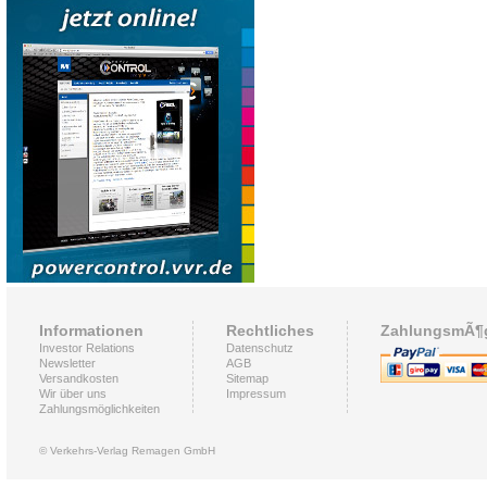
Informationen
Rechtliches
ZahlungsmÃ¶g
Investor Relations
Datenschutz
Newsletter
AGB
Versandkosten
Sitemap
Wir über uns
Impressum
Zahlungsmöglichkeiten
© Verkehrs-Verlag Remagen GmbH