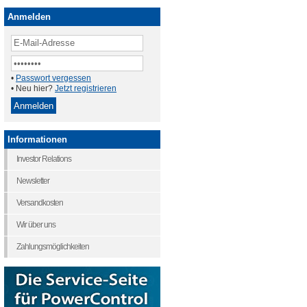
Anmelden
•
Passwort vergessen
• Neu hier?
Jetzt registrieren
Informationen
Investor Relations
Newsletter
Versandkosten
Wir über uns
Zahlungsmöglichkeiten