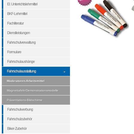
El. Unterrichtslehrmittel
BKF-Lehrmittel
Fachliteratur
Dienstleistungen
Fahrschulverwaltung
Formulare
Fahrschulaushänge
Fahrschulausstattung
Moderatoren-Arbeitsmittel
Magnettafeln/Demonstrationsmodelle
Präsentations-Bildschirme
Fahrschulwerbung
Fahrschulzubehör
Biker-Zubehör