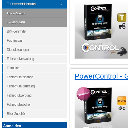
El. Unterrichtslehrmittel
PowerControl
easyEXAMER
BKF-Lehrmittel
Fachliteratur
Dienstleistungen
Fahrschulverwaltung
Formulare
PowerControl - 
Fahrschulaushänge
Fahrschulausstattung
Fahrschulwerbung
Fahrschulzubehör
Biker-Zubehör
Anmelden