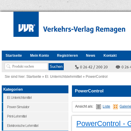
Startseite
Mein Konto
Registrieren
News
Kontakt
Sie sind hier:
Startseite
»
El. Unterrichtslehrmittel
»
PowerControl
Kategorien
PowerControl
El. Unterrichtsmittel
Ansicht als:
Liste
Galeri
Power-Simulator
Print-Lehrmittel
PowerControl - G
Elektronische Lehrmittel