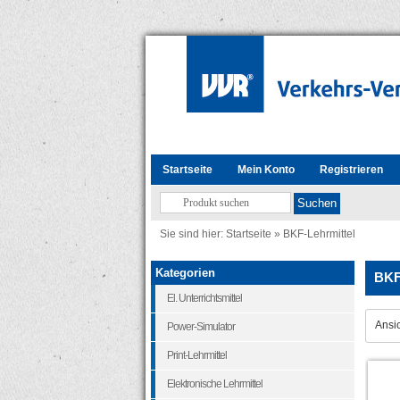
Startseite
Mein Konto
Registrieren
Sie sind hier:
Startseite
»
BKF-Lehrmittel
Kategorien
BKF
El. Unterrichtsmittel
Ansic
Power-Simulator
Print-Lehrmittel
Elektronische Lehrmittel