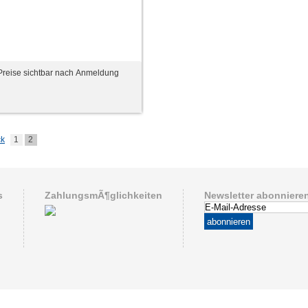
Preise sichtbar nach Anmeldung
ck
1
2
s
ZahlungsmÃ¶glichkeiten
Newsletter abonniere
abonnieren