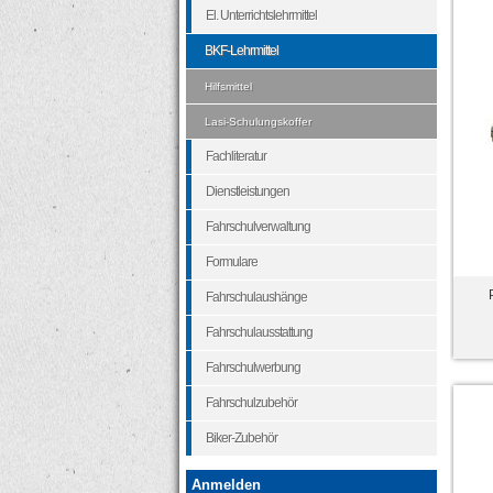
El. Unterrichtslehrmittel
BKF-Lehrmittel
Hilfsmittel
Lasi-Schulungskoffer
Fachliteratur
Dienstleistungen
Fahrschulverwaltung
Formulare
Fahrschulaushänge
Fahrschulausstattung
Fahrschulwerbung
Fahrschulzubehör
Biker-Zubehör
Anmelden