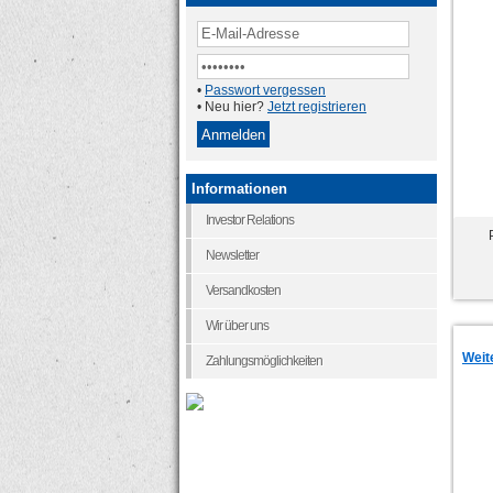
•
Passwort vergessen
• Neu hier?
Jetzt registrieren
Informationen
Investor Relations
Newsletter
Versandkosten
Wir über uns
Weit
Zahlungsmöglichkeiten