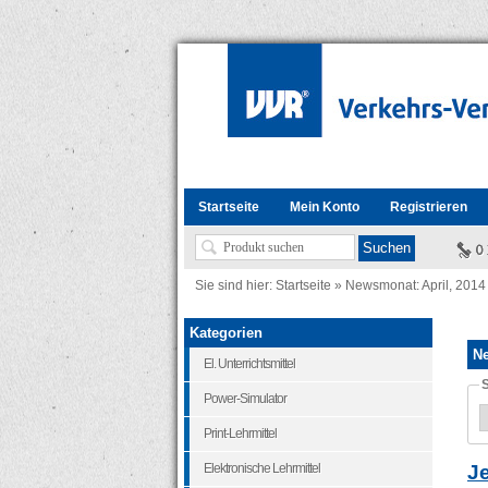
Startseite
Mein Konto
Registrieren
Sie sind hier:
Startseite
»
Newsmonat: April, 2014
Kategorien
N
El. Unterrichtsmittel
Power-Simulator
Print-Lehrmittel
J
Elektronische Lehrmittel