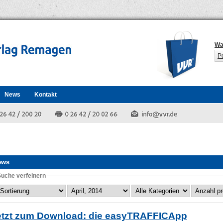
Wa
P
News
Kontakt
ews
Suche verfeinern
etzt zum Download: die easyTRAFFICApp