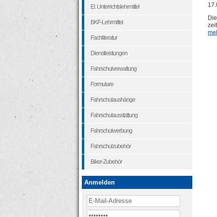
17.
El. Unterrichtslehrmittel
Die
BKF-Lehrmittel
zei
meh
Fachliteratur
Dienstleistungen
Fahrschulverwaltung
Formulare
Fahrschulaushänge
Fahrschulausstattung
Fahrschulwerbung
Fahrschulzubehör
Biker-Zubehör
Anmelden