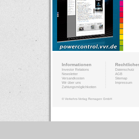
Informationen
Rechtliche
Investor Relations
Datenschutz
Newsletter
AGB
Versandkosten
Sitemap
Wir über uns
Impressum
Zahlungsmöglichkeiten
© Verkehrs-Verlag Remagen GmbH