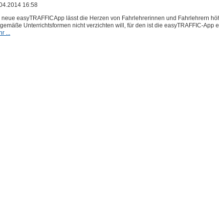
04.2014 16:58
 neue easyTRAFFICApp lässt die Herzen von Fahrlehrerinnen und Fahrlehrern höhe
tgemäße Unterrichtsformen nicht verzichten will, für den ist die easyTRAFFIC-App ei
r ...