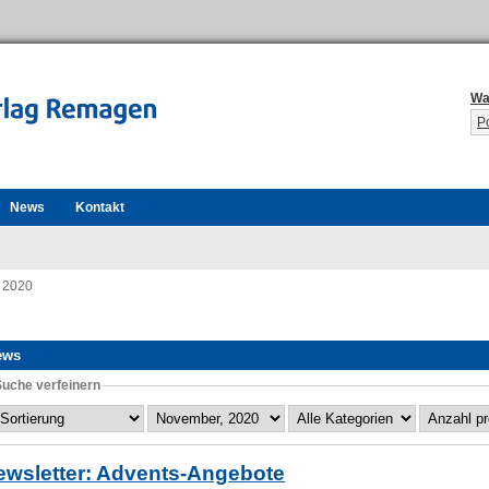
Wa
P
News
Kontakt
 2020
ews
Suche verfeinern
ewsletter: Advents-Angebote