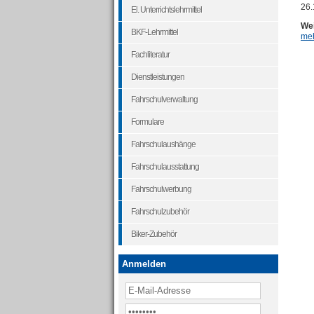
26.
El. Unterrichtslehrmittel
Wei
BKF-Lehrmittel
meh
Fachliteratur
Dienstleistungen
Fahrschulverwaltung
Formulare
Fahrschulaushänge
Fahrschulausstattung
Fahrschulwerbung
Fahrschulzubehör
Biker-Zubehör
Anmelden