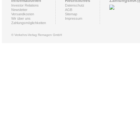
Informationen
Rechtliches
ZahlungsmÃ¶g
Investor Relations
Datenschutz
Newsletter
AGB
Versandkosten
Sitemap
Wir über uns
Impressum
Zahlungsmöglichkeiten
© Verkehrs-Verlag Remagen GmbH