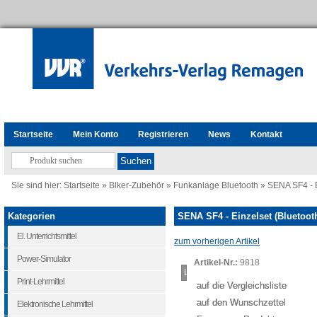
Startseite
Mein Konto
Registrieren
News
Kontakt
Sie sind hier:
Startseite
»
Biker-Zubehör
»
Funkanlage Bluetooth
»
SENA SF4 - E
Kategorien
SENA SF4 - Einzelset (Bluetoot
El. Unterrichtsmittel
zum vorherigen Artikel
Power-Simulator
Artikel-Nr.:
9818
Loading...
Print-Lehrmittel
auf die Vergleichsliste
auf den Wunschzettel
Elektronische Lehrmittel