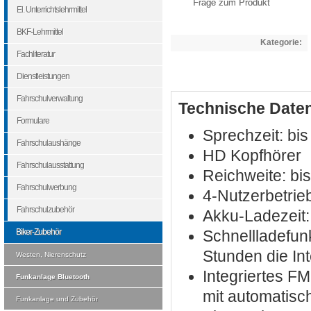
Frage zum Produkt
El. Unterrichtslehrmittel
BKF-Lehrmittel
Kategorie:
Fachliteratur
Dienstleistungen
Fahrschulverwaltung
Technische Date
Formulare
Sprechzeit: bi
Fahrschulaushänge
HD Kopfhörer
Fahrschulausstattung
Reichweite: bi
Fahrschulwerbung
4-Nutzerbetrie
Fahrschulzubehör
Akku-Ladezeit:
Biker-Zubehör
Schnellladefunk
Stunden die In
Westen, Nierenschutz
Integriertes F
Funkanlage Bluetooth
mit automatisc
Funkanlage und Zubehör