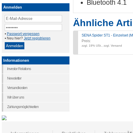
Bluetooth 4.1
Anmelden
Ähnliche Arti
•
Passwort vergessen
SENA Spider ST1 - Einzelset (
• Neu hier?
Jetzt registrieren
Preis:
zzgl. 19% USt., zzgl. Versand
Informationen
Investor Relations
Newsletter
Versandkosten
Wir über uns
Zahlungsmöglichkeiten