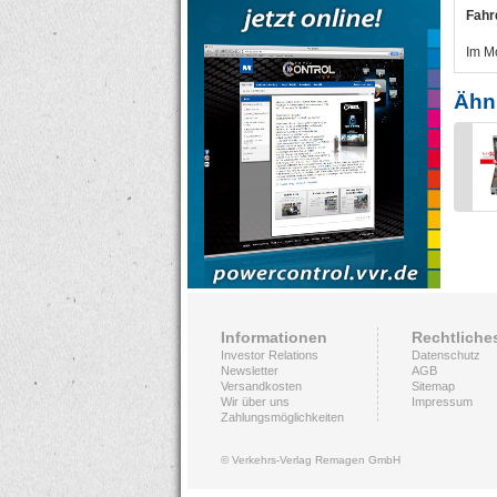
Fahr
Im Mo
Ähnl
Informationen
Rechtliche
Investor Relations
Datenschutz
Newsletter
AGB
Versandkosten
Sitemap
Wir über uns
Impressum
Zahlungsmöglichkeiten
© Verkehrs-Verlag Remagen GmbH