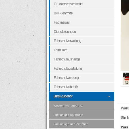
El. Unterrichtslehrmittel
BKF-Lehrmittel
Fachliteratur
Dienstleistungen
Fahrschulverwaltung
Formulare
Fahrschulaushänge
Fahrschulausstattung
Fahrschulwerbung
Fahrschulzubehör
Biker-Zubehör
Westen, Nierenschutz
Waru
Funkanlage Bluetooth
Sie l
Funkanlage und Zubehör
Was 