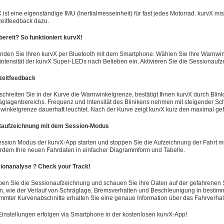
 ist eine eigenständige IMU (Inertialmesseinheit) für fast jedes Motorrad. kurvX mis
zeitfeedback dazu.
bereit? So funktioniert kurvX!
inden Sie Ihren kurvX per Bluetooth mit dem Smartphone. Wählen Sie Ihre Warnwin
intensität der kurvX Super-LEDs nach Belieben ein. Aktivieren Sie die Sessionauf
zeitfeedback
schreiten Sie in der Kurve die Warnwinkelgrenze, bestätigt Ihnen kurvX durch Bli
äglagenbereichs. Frequenz und Intensität des Blinikens nehmen mit steigender Sch
winkelgrenze dauerhaft leuchtet. Nach der Kurve zeigt kurvX kurz den maximal g
taufzeichnung mit dem Session-Modus
ession Modus der kurvX-App starten und stoppen Sie die Aufzeichnung der Fahrt mi
rdem Ihre neuen Fahrdaten in einfacher Diagrammform und Tabelle.
ionanalyse ? Check your Track!
pen Sie die Sessionaufzeichnung und schauen Sie Ihre Daten auf der gefahrenen 
n, wie der Verlauf von Schräglage, Bremsverhalten und Beschleunigung in bestim
immter Kurvenabschnitte erhalten Sie eine genaue Information über das Fahrverhal
Einstellungen erfolgen via Smartphone in der kostenlosen kurvX-App!