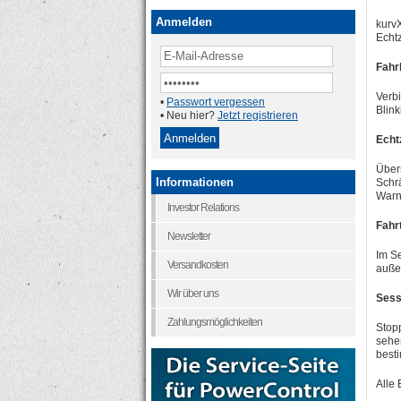
Anmelden
kurvX
Echt
Fahr
Verb
•
Passwort vergessen
Blink
• Neu hier?
Jetzt registrieren
Echt
Über
Informationen
Schr
Warn
Investor Relations
Fahr
Newsletter
Im S
Versandkosten
auße
Wir über uns
Sess
Zahlungsmöglichkeiten
Stop
sehe
best
Alle 