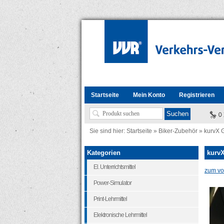
Startseite
Mein Konto
Registrieren
Sie sind hier:
Startseite
»
Biker-Zubehör
»
kurvX 
Kategorien
kurvX
El. Unterrichtsmittel
zum vor
Power-Simulator
Print-Lehrmittel
Elektronische Lehrmittel