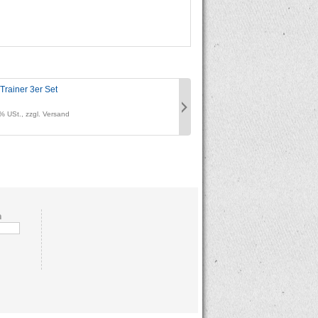
Trainer 3er Set
kurvX4Trainer Add-on
Preis:
% USt., zzgl. Versand
zzgl. 19% USt., zzgl. Vers
n