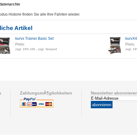
datenarchiv
dus Historie finden Sie alle Ihre Fahrten wieder.
iche Artikel
kurvx Trainer Basic Set
kurvX4
Preis:
Preis:
zzgl. 19% USt., zzgl. Versand
zzgl. 19
s
ZahlungsmÃ¶glichkeiten
Newsletter abonniere
abonnieren