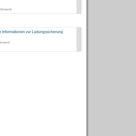
Preis:
. Versand
zzgl. 19% USt., zzgl. Versand
e Informationen zur Ladungssicherung
Phoenix - Verwaltungsprogramm - 
Preis:
Versand
zzgl. 19% USt., zzgl. Versand