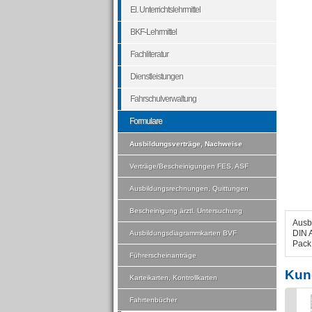
El. Unterrichtslehrmittel
BKF-Lehrmittel
Fachliteratur
Dienstleistungen
Fahrschulverwaltung
Formulare
Ausbildungsverträge, Nachweise
Verträge/Bescheinigungen FES, ASF
Ausbildungsrechnungen, Quittungen
Bescheinigung ärztl. Untersuchung
Ausb
DIN A
Ausbildungsdiagrammkarten BVF
Pack
Führerscheinanträge
Kun
Karteikarten, Kontrollkarten
Fahrtenbücher