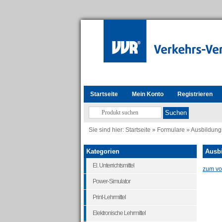
Startseite
Mein Konto
Registrieren
Sie sind hier:
Startseite
»
Formulare
»
Ausbildung
Kategorien
Ausbi
El. Unterrichtsmittel
zum vor
Power-Simulator
Print-Lehrmittel
Elektronische Lehrmittel