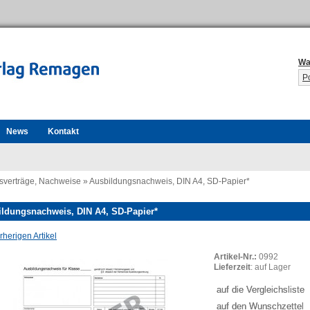
Wa
P
News
Kontakt
sverträge, Nachweise
»
Ausbildungsnachweis, DIN A4, SD-Papier*
ldungsnachweis, DIN A4, SD-Papier*
herigen Artikel
Artikel-Nr.:
0992
Lieferzeit
: auf Lager
auf die Vergleichsliste
auf den Wunschzettel