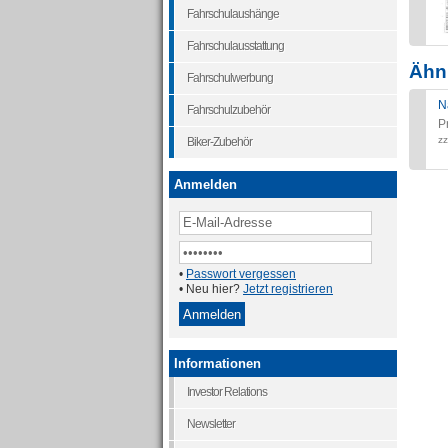
Fahrschulaushänge
Fahrschulausstattung
Ähnl
Fahrschulwerbung
N
Fahrschulzubehör
P
zz
Biker-Zubehör
Anmelden
•
Passwort vergessen
• Neu hier?
Jetzt registrieren
Informationen
Investor Relations
Newsletter