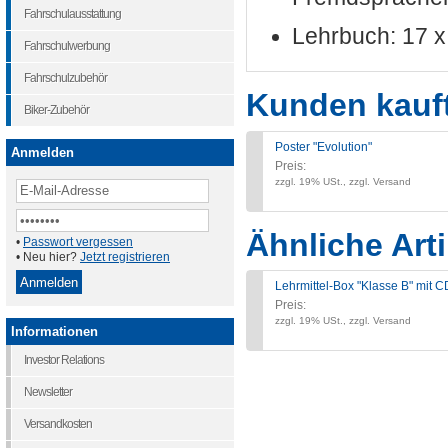
Fahrschulausstattung
Lehrbuch: 17 
Fahrschulwerbung
Fahrschulzubehör
Kunden kauf
Biker-Zubehör
Poster "Evolution"
Anmelden
Preis:
zzgl. 19% USt., zzgl. Versand
Ähnliche Arti
•
Passwort vergessen
• Neu hier?
Jetzt registrieren
Lehrmittel-Box "Klasse B" mit
Preis:
zzgl. 19% USt., zzgl. Versand
Informationen
Investor Relations
Newsletter
Versandkosten