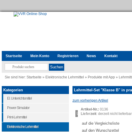
Startseite
Mein Konto
Registrieren
News
Kontakt
Sie sind hier:
Startseite
»
Elektronische Lehrmittel
»
Produkte mit App
»
Lehrmitt
Kategorien
Lehrmittel-Set "Klasse B" in pr
El. Unterrichtsmittel
zum vorherigen Artikel
Power-Simulator
Artikel-Nr.:
0136
Loading...
Lieferzeit
: derzeit nicht lieferbar
Print-Lehrmittel
auf die Vergleichsliste
Elektronische Lehrmittel
auf den Wunschzettel