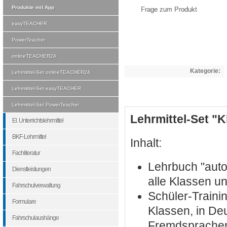
Produkte mit App
Frage zum Produkt
easyTEACHER
PowerTeacher
onlineTEACHER24
Kategorie:
Lehrmittel-Set onlineTEACHER24
Lehrmittel-Set easyTEACHER
Lehrmittel-Set PowerTeacher
Lehrmittel-Set "K
El. Unterrichtslehrmittel
BKF-Lehrmittel
Inhalt:
Fachliteratur
Lehrbuch "autof
Dienstleistungen
alle Klassen u
Fahrschulverwaltung
Schüler-Trainin
Formulare
Klassen, in De
Fahrschulaushänge
Fremdsprachen