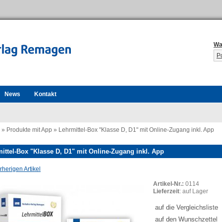
Wa
P
News
Kontakt
»
Produkte mit App
»
Lehrmittel-Box "Klasse D, D1" mit Online-Zugang inkl. App
ittel-Box "Klasse D, D1" mit Online-Zugang inkl. App
herigen Artikel
Artikel-Nr.:
0114
Lieferzeit
: auf Lager
auf die Vergleichsliste
auf den Wunschzettel