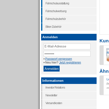
Fahrschulausstattung
Fahrschulwerbung
Fahrschulzubehör
Biker-Zubehör
Anmelden
Kun
•
Passwort vergessen
• Neu hier?
Jetzt registrieren
Ähnl
L
Informationen
P
Investor Relations
zz
Newsletter
Versandkosten