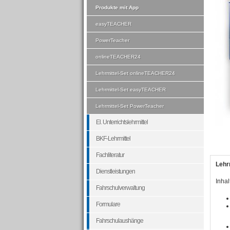
Produkte mit App
easyTEACHER
PowerTeacher
onlineTEACHER24
Lehrmittel-Set onlineTEACHER24
Lehrmittel-Set easyTEACHER
Lehrmittel-Set PowerTeacher
El. Unterrichtslehrmittel
BKF-Lehrmittel
Fachliteratur
Lehr
Dienstleistungen
Inhal
Fahrschulverwaltung
Formulare
Fahrschulaushänge